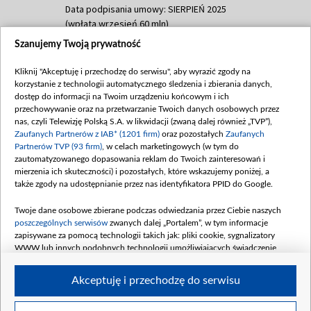
Data podpisania umowy: SIERPIEŃ 2025
(wpłata wrzesień 60 mln)
Szanujemy Twoją prywatność
Dofinansowanie 635 783 051,21 PLN
Data podpisania umowy: WRZESIEŃ 2025
Kliknij "Akceptuję i przechodzę do serwisu", aby wyrazić zgody na
(wpłata wrzesień 100 mln, październik 350
korzystanie z technologii automatycznego śledzenia i zbierania danych,
mln, listopad 265 mln)
dostęp do informacji na Twoim urządzeniu końcowym i ich
przechowywanie oraz na przetwarzanie Twoich danych osobowych przez
Dofinansowanie 48 862 000,00 PLN
nas, czyli Telewizję Polską S.A. w likwidacji (zwaną dalej również „TVP”),
Data podpisania umowy: GRUDZIEŃ 2025
Zaufanych Partnerów z IAB* (1201 firm)
oraz pozostałych
Zaufanych
(wpłata grudzień 60,548 mln)
Partnerów TVP (93 firm)
, w celach marketingowych (w tym do
zautomatyzowanego dopasowania reklam do Twoich zainteresowań i
Dofinansowanie 900 000 000,00 PLN
mierzenia ich skuteczności) i pozostałych, które wskazujemy poniżej, a
Data podpisania umowy: LUTY 2026 (wpłata
także zgody na udostępnianie przez nas identyfikatora PPID do Google.
26 lutego 80 mln, 4 marca 370 mln,
8
kwiecień 180 mln, 7 maja 180 mln, 8
Twoje dane osobowe zbierane podczas odwiedzania przez Ciebie naszych
czerwca 90 mln)
poszczególnych serwisów
zwanych dalej „Portalem”, w tym informacje
zapisywane za pomocą technologii takich jak: pliki cookie, sygnalizatory
Dofinansowanie 250 000 000,00 PLN
WWW lub innych podobnych technologii umożliwiających świadczenie
Data podpisania umowy LIPIEC 2026 (wpłata
dopasowanych i bezpiecznych usług, personalizację treści oraz reklam,
udostępnianie funkcji mediów społecznościowych oraz analizowanie ruchu
4 sierpnia 250 mln
Akceptuję i przechodzę do serwisu
w Internecie.