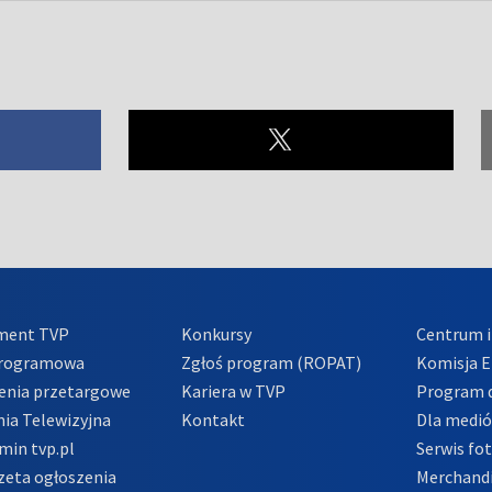
ment TVP
Konkursy
Centrum i
Programowa
Zgłoś program (ROPAT)
Komisja E
enia przetargowe
Kariera w TVP
Program d
ia Telewizyjna
Kontakt
Dla medi
min tvp.pl
Serwis fo
zeta ogłoszenia
Merchandi