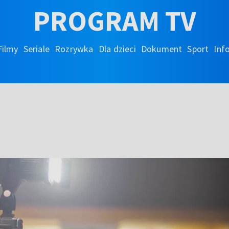
PROGRAM TV
Filmy
Seriale
Rozrywka
Dla dzieci
Dokument
Sport
Inf