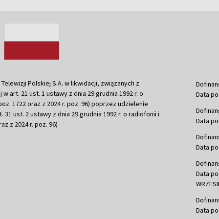
ewizji Polskiej S.A. w likwidacji, związanych z
Dofinan
j w art. 21 ust. 1 ustawy z dnia 29 grudnia 1992 r. o
Data po
r. poz. 1722 oraz z 2024 r. poz. 96) poprzez udzielenie
Dofinan
 31 ust. 2 ustawy z dnia 29 grudnia 1992 r. o radiofonii i
Data po
raz z 2024 r. poz. 96)
Dofinan
Data po
Dofinan
Data po
WRZESIE
Dofinan
Data po