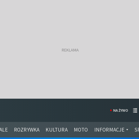
NA ŻYWO
ALE
ROZRYWKA
KULTURA
MOTO
INFORMACJE
S