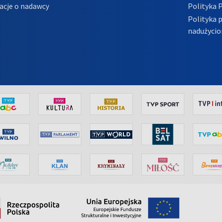
acje o nadawcy
Polityka 
Polityka 
nadużycio