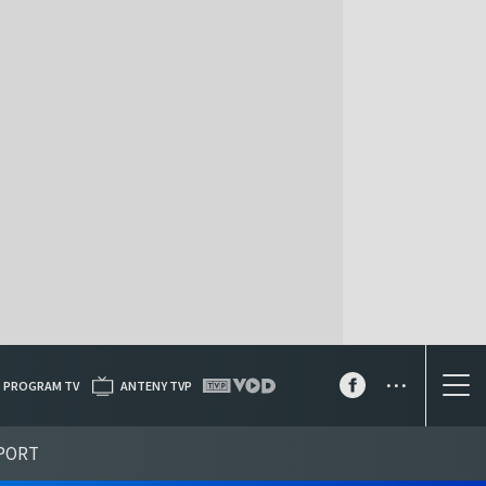
...
PROGRAM TV
ANTENY TVP
PORT