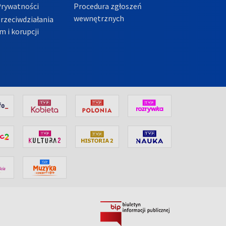
Prywatności
Procedura zgłoszeń
wewnętrznych
przeciwdziałania
m i korupcji