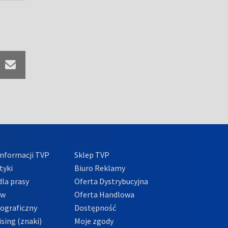
nformacji TVP
Sklep TVP
tyki
Biuro Reklamy
la prasy
Oferta Dystrybucyjna
ów
Oferta Handlowa
tograficzny
Dostępność
sing (znaki)
Moje zgody