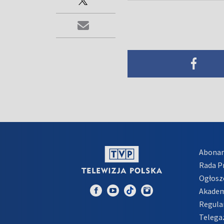
Abona
Rada 
Ogłosz
Akadem
Regula
Telega