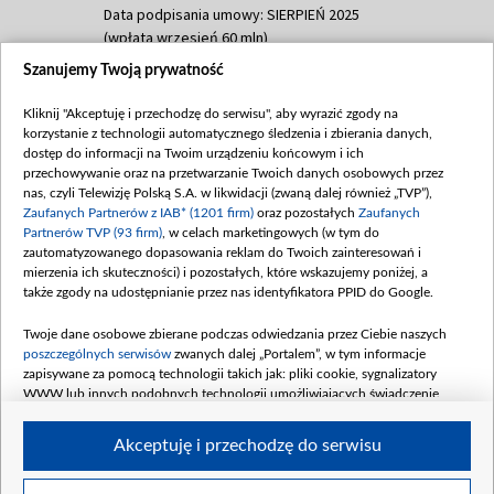
Data podpisania umowy: SIERPIEŃ 2025
(wpłata wrzesień 60 mln)
Szanujemy Twoją prywatność
Dofinansowanie 635 783 051,21 PLN
Data podpisania umowy: WRZESIEŃ 2025
Kliknij "Akceptuję i przechodzę do serwisu", aby wyrazić zgody na
(wpłata wrzesień 100 mln, październik 350
korzystanie z technologii automatycznego śledzenia i zbierania danych,
mln, listopad 265 mln)
dostęp do informacji na Twoim urządzeniu końcowym i ich
przechowywanie oraz na przetwarzanie Twoich danych osobowych przez
Dofinansowanie 48 862 000,00 PLN
nas, czyli Telewizję Polską S.A. w likwidacji (zwaną dalej również „TVP”),
Data podpisania umowy: GRUDZIEŃ 2025
Zaufanych Partnerów z IAB* (1201 firm)
oraz pozostałych
Zaufanych
(wpłata grudzień 60,548 mln)
Partnerów TVP (93 firm)
, w celach marketingowych (w tym do
zautomatyzowanego dopasowania reklam do Twoich zainteresowań i
Dofinansowanie 900 000 000,00 PLN
mierzenia ich skuteczności) i pozostałych, które wskazujemy poniżej, a
Data podpisania umowy: LUTY 2026 (wpłata
także zgody na udostępnianie przez nas identyfikatora PPID do Google.
26 lutego 80 mln, 4 marca 370 mln,
8
kwiecień 180 mln, 7 maja 180 mln, 8
Twoje dane osobowe zbierane podczas odwiedzania przez Ciebie naszych
czerwca 90 mln)
poszczególnych serwisów
zwanych dalej „Portalem”, w tym informacje
zapisywane za pomocą technologii takich jak: pliki cookie, sygnalizatory
Dofinansowanie 250 000 000,00 PLN
WWW lub innych podobnych technologii umożliwiających świadczenie
Data podpisania umowy LIPIEC 2026 (wpłata
dopasowanych i bezpiecznych usług, personalizację treści oraz reklam,
udostępnianie funkcji mediów społecznościowych oraz analizowanie ruchu
4 sierpnia 250 mln
Akceptuję i przechodzę do serwisu
w Internecie.