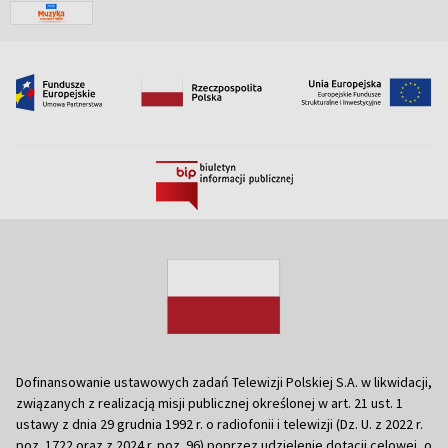
Dofinansowanie ustawowych zadań Telewizji Polskiej S.A. w likwidacji,
związanych z realizacją misji publicznej określonej w art. 21 ust. 1
ustawy z dnia 29 grudnia 1992 r. o radiofonii i telewizji (Dz. U. z 2022 r.
poz. 1722 oraz z 2024 r. poz. 96) poprzez udzielenie dotacji celowej, o