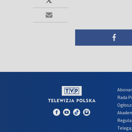
Abona
Rada 
Ogłosz
Akadem
Regula
Telega