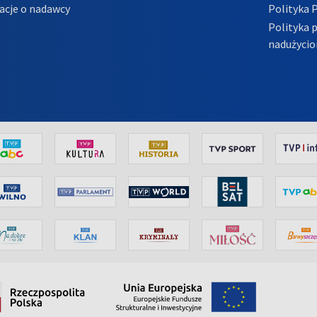
acje o nadawcy
Polityka 
Polityka 
nadużycio