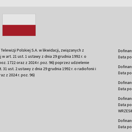
ewizji Polskiej S.A. w likwidacji, związanych z
Dofinan
j w art. 21 ust. 1 ustawy z dnia 29 grudnia 1992 r. o
Data po
r. poz. 1722 oraz z 2024 r. poz. 96) poprzez udzielenie
Dofinan
 31 ust. 2 ustawy z dnia 29 grudnia 1992 r. o radiofonii i
Data po
raz z 2024 r. poz. 96)
Dofinan
Data po
Dofinan
Data po
WRZESIE
Dofinan
Data po