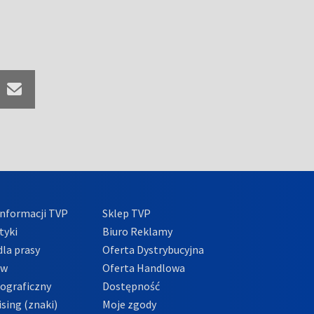
nformacji TVP
Sklep TVP
tyki
Biuro Reklamy
la prasy
Oferta Dystrybucyjna
ów
Oferta Handlowa
tograficzny
Dostępność
sing (znaki)
Moje zgody