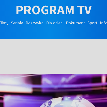
PROGRAM TV
Filmy
Seriale
Rozrywka
Dla dzieci
Dokument
Sport
Inf