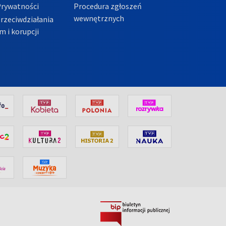
Prywatności
Procedura zgłoszeń
wewnętrznych
przeciwdziałania
m i korupcji