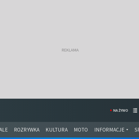
NA ŻYWO
ALE
ROZRYWKA
KULTURA
MOTO
INFORMACJE
S