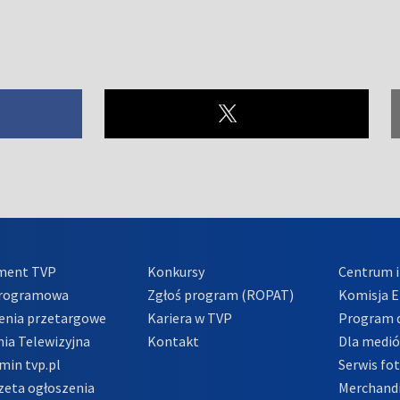
ment TVP
Konkursy
Centrum i
Programowa
Zgłoś program (ROPAT)
Komisja E
enia przetargowe
Kariera w TVP
Program d
ia Telewizyjna
Kontakt
Dla medi
min tvp.pl
Serwis fo
zeta ogłoszenia
Merchandi