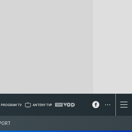
...
PROGRAM TV
ANTENY TVP
PORT