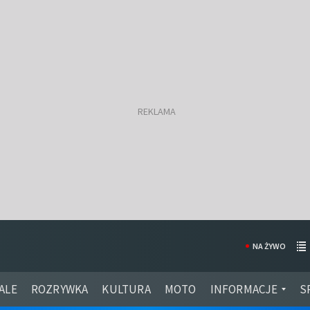
NA ŻYWO
ALE
ROZRYWKA
KULTURA
MOTO
INFORMACJE
S