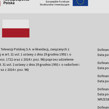
ewizji Polskiej S.A. w likwidacji, związanych z
Dofinan
j w art. 21 ust. 1 ustawy z dnia 29 grudnia 1992 r. o
Data po
r. poz. 1722 oraz z 2024 r. poz. 96) poprzez udzielenie
Dofinan
 31 ust. 2 ustawy z dnia 29 grudnia 1992 r. o radiofonii i
Data po
raz z 2024 r. poz. 96)
Dofinan
Data po
Dofinan
Data po
WRZESIE
Dofinan