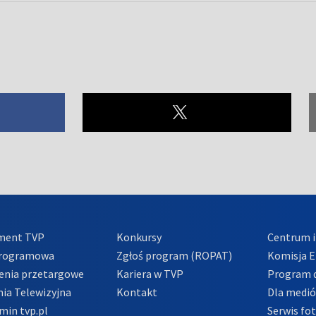
ment TVP
Konkursy
Centrum i
Programowa
Zgłoś program (ROPAT)
Komisja E
enia przetargowe
Kariera w TVP
Program d
ia Telewizyjna
Kontakt
Dla medi
min tvp.pl
Serwis fo