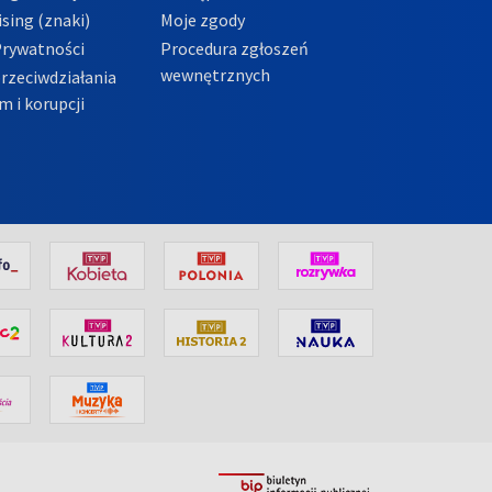
sing (znaki)
Moje zgody
Prywatności
Procedura zgłoszeń
wewnętrznych
przeciwdziałania
m i korupcji