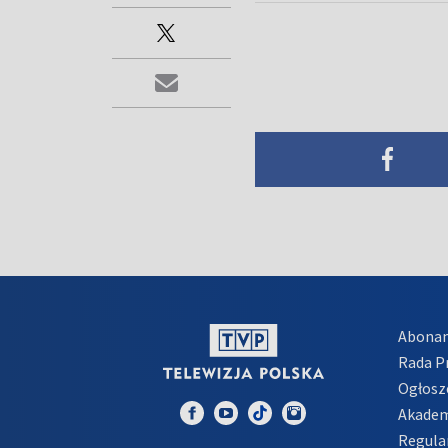
Abona
Rada 
Ogłosz
Akadem
Regula