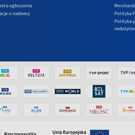
zeta ogłoszenia
Merchandi
acje o nadawcy
Polityka 
Polityka 
nadużycio