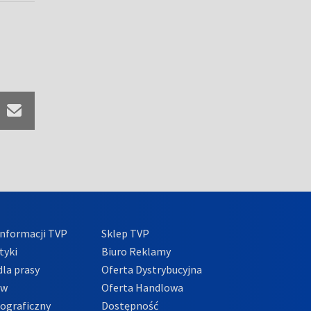
nformacji TVP
Sklep TVP
tyki
Biuro Reklamy
la prasy
Oferta Dystrybucyjna
ów
Oferta Handlowa
tograficzny
Dostępność