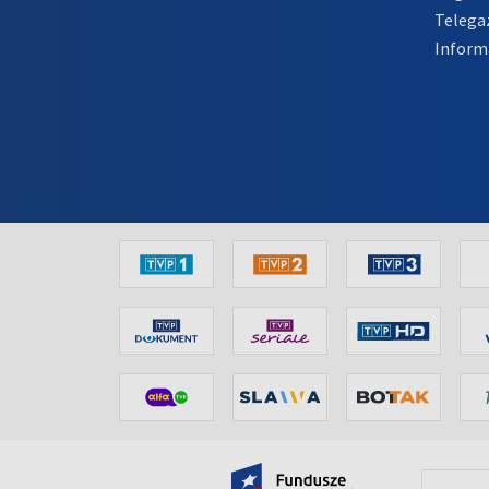
Telega
Inform