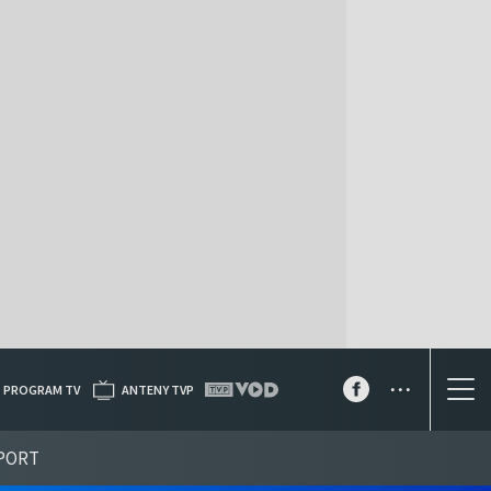
...
PROGRAM TV
ANTENY TVP
PORT