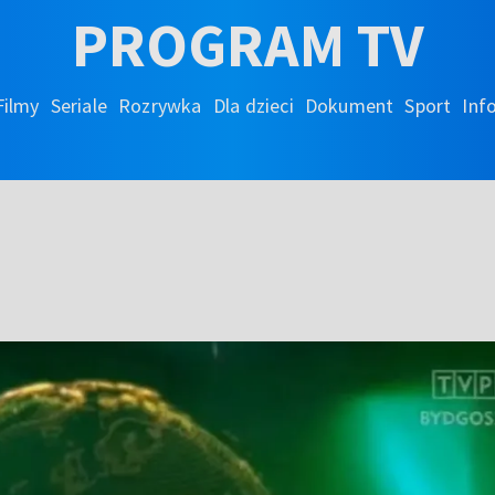
PROGRAM TV
Filmy
Seriale
Rozrywka
Dla dzieci
Dokument
Sport
Inf