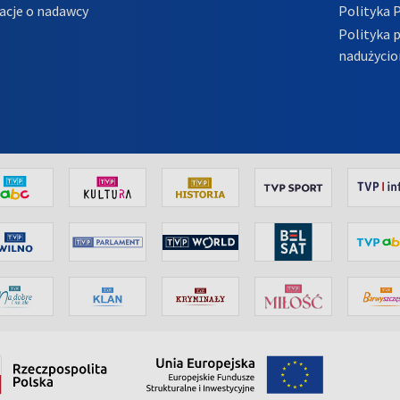
acje o nadawcy
Polityka 
Polityka 
nadużycio