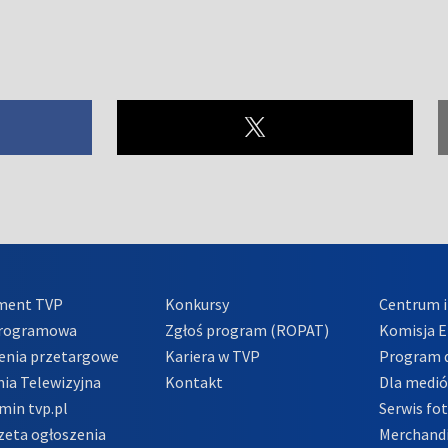
ment TVP
Konkursy
Centrum i
Programowa
Zgłoś program (ROPAT)
Komisja E
enia przetargowe
Kariera w TVP
Program d
ia Telewizyjna
Kontakt
Dla medi
min tvp.pl
Serwis fo
zeta ogłoszenia
Merchandi