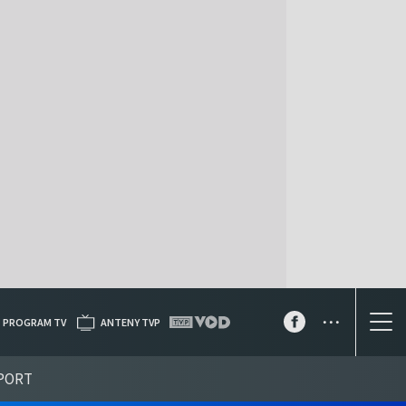
...
PROGRAM TV
ANTENY TVP
PORT