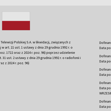
ewizji Polskiej S.A. w likwidacji, związanych z
Dofinan
j w art. 21 ust. 1 ustawy z dnia 29 grudnia 1992 r. o
Data po
r. poz. 1722 oraz z 2024 r. poz. 96) poprzez udzielenie
Dofinan
 31 ust. 2 ustawy z dnia 29 grudnia 1992 r. o radiofonii i
Data po
raz z 2024 r. poz. 96)
Dofinan
Data po
Dofinan
Data po
WRZESIE
Dofinan
Data po