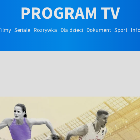
PROGRAM TV
Filmy
Seriale
Rozrywka
Dla dzieci
Dokument
Sport
Inf