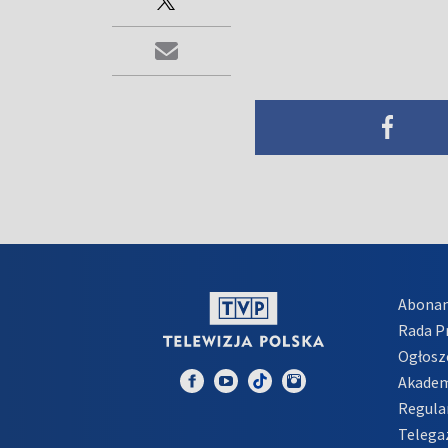
Abona
Rada 
Ogłosz
Akadem
Regula
Telega