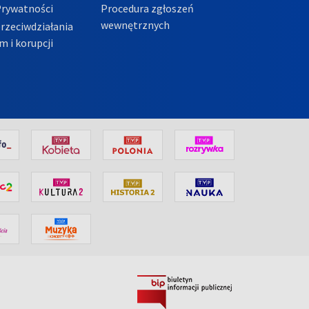
Prywatności
Procedura zgłoszeń
wewnętrznych
przeciwdziałania
m i korupcji