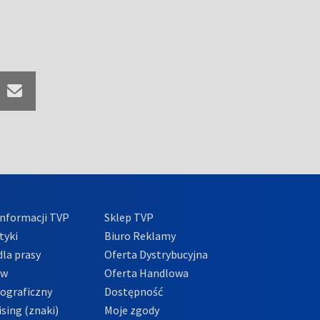
nformacji TVP
Sklep TVP
tyki
Biuro Reklamy
la prasy
Oferta Dystrybucyjna
ów
Oferta Handlowa
tograficzny
Dostępność
sing (znaki)
Moje zgody