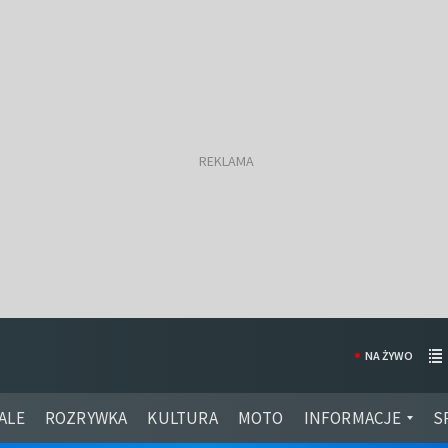
NA ŻYWO
ALE
ROZRYWKA
KULTURA
MOTO
INFORMACJE
S