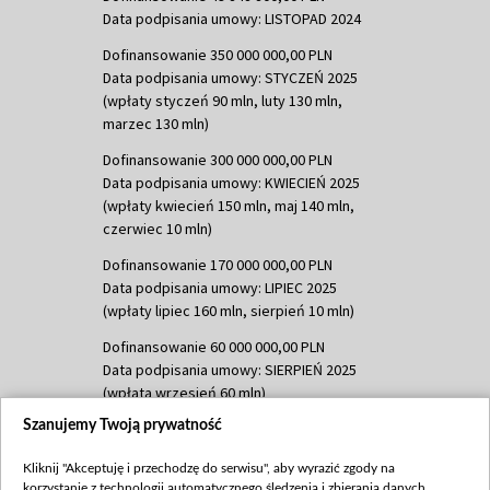
Data podpisania umowy: LISTOPAD 2024
Dofinansowanie 350 000 000,00 PLN
Data podpisania umowy: STYCZEŃ 2025
(wpłaty styczeń 90 mln, luty 130 mln,
marzec 130 mln)
Dofinansowanie 300 000 000,00 PLN
Data podpisania umowy: KWIECIEŃ 2025
(wpłaty kwiecień 150 mln, maj 140 mln,
czerwiec 10 mln)
Dofinansowanie 170 000 000,00 PLN
Data podpisania umowy: LIPIEC 2025
(wpłaty lipiec 160 mln, sierpień 10 mln)
Dofinansowanie 60 000 000,00 PLN
Data podpisania umowy: SIERPIEŃ 2025
(wpłata wrzesień 60 mln)
Szanujemy Twoją prywatność
Dofinansowanie 635 783 051,21 PLN
Data podpisania umowy: WRZESIEŃ 2025
Kliknij "Akceptuję i przechodzę do serwisu", aby wyrazić zgody na
(wpłata wrzesień 100 mln, październik 350
korzystanie z technologii automatycznego śledzenia i zbierania danych,