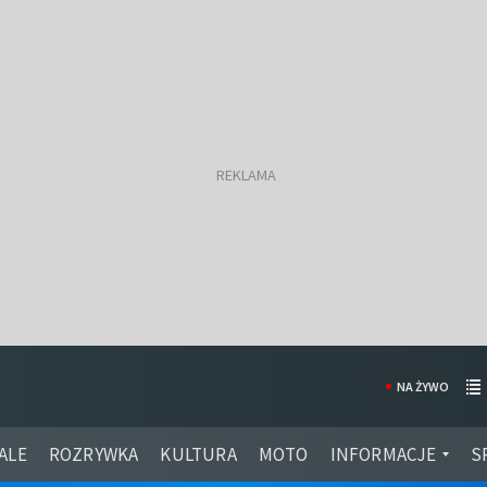
NA ŻYWO
ALE
ROZRYWKA
KULTURA
MOTO
INFORMACJE
S