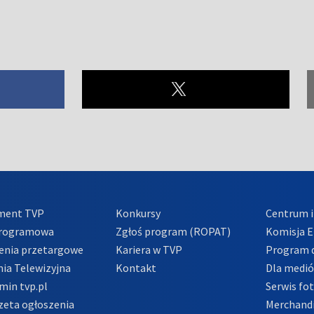
ment TVP
Konkursy
Centrum i
Programowa
Zgłoś program (ROPAT)
Komisja E
enia przetargowe
Kariera w TVP
Program d
ia Telewizyjna
Kontakt
Dla medi
min tvp.pl
Serwis fo
zeta ogłoszenia
Merchandi