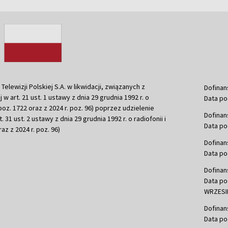
ewizji Polskiej S.A. w likwidacji, związanych z
Dofinan
j w art. 21 ust. 1 ustawy z dnia 29 grudnia 1992 r. o
Data po
r. poz. 1722 oraz z 2024 r. poz. 96) poprzez udzielenie
Dofinan
 31 ust. 2 ustawy z dnia 29 grudnia 1992 r. o radiofonii i
Data po
raz z 2024 r. poz. 96)
Dofinan
Data po
Dofinan
Data po
WRZESIE
Dofinan
Data po