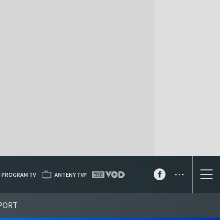
...
PROGRAM TV
ANTENY TVP
PORT