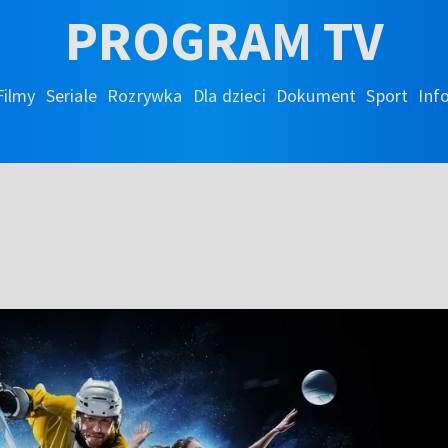
PROGRAM TV
Filmy
Seriale
Rozrywka
Dla dzieci
Dokument
Sport
Inf