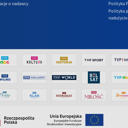
acje o nadawcy
Polityka 
Polityka 
nadużycio