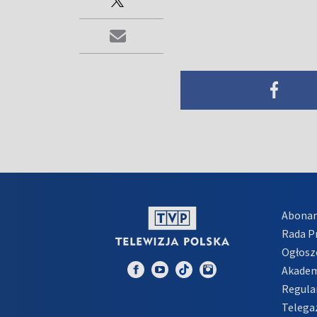
Abona
Rada 
Ogłosz
Akadem
Regula
Telega