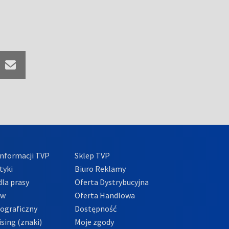
nformacji TVP
Sklep TVP
tyki
Biuro Reklamy
la prasy
Oferta Dystrybucyjna
ów
Oferta Handlowa
tograficzny
Dostępność
sing (znaki)
Moje zgody