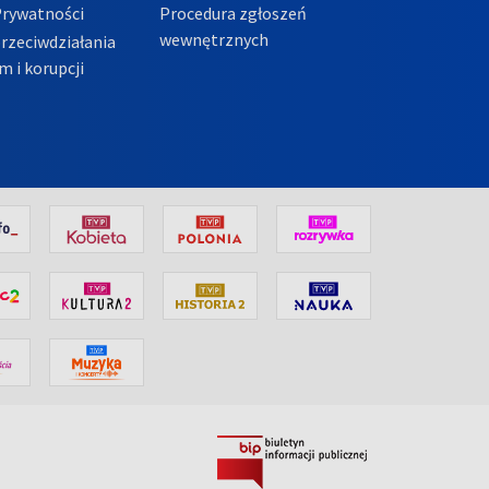
Prywatności
Procedura zgłoszeń
wewnętrznych
przeciwdziałania
m i korupcji