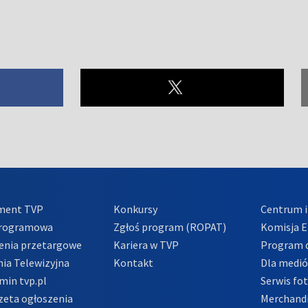
ment TVP
Konkursy
Centrum i
Programowa
Zgłoś program (ROPAT)
Komisja E
enia przetargowe
Kariera w TVP
Program d
ia Telewizyjna
Kontakt
Dla medi
min tvp.pl
Serwis fo
zeta ogłoszenia
Merchandi