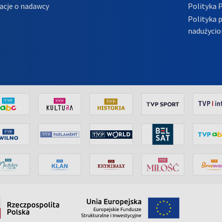
acje o nadawcy
Polityka 
Polityka 
nadużycio