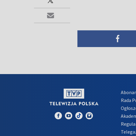
Abona
Rada 
Ogłosz
Akadem
Regula
Telega