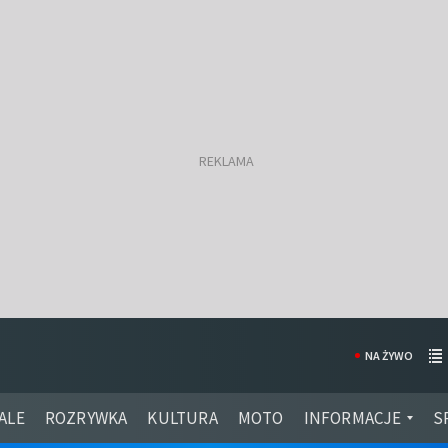
NA ŻYWO
ALE
ROZRYWKA
KULTURA
MOTO
INFORMACJE
S