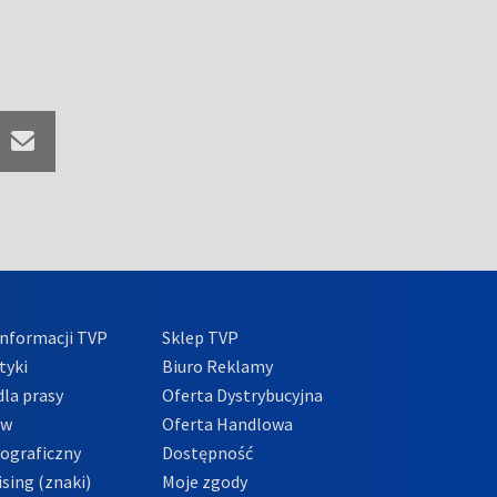
nformacji TVP
Sklep TVP
tyki
Biuro Reklamy
la prasy
Oferta Dystrybucyjna
ów
Oferta Handlowa
tograficzny
Dostępność
sing (znaki)
Moje zgody