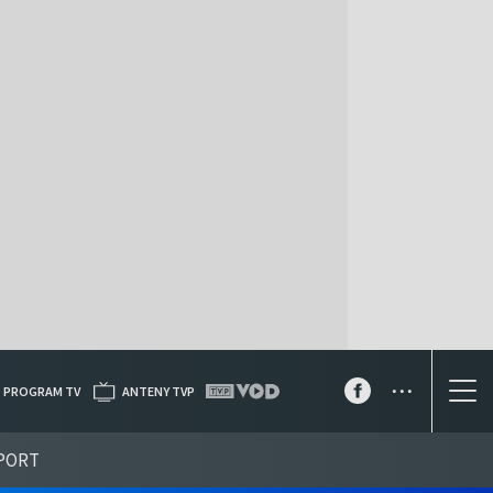
...
PROGRAM TV
ANTENY TVP
PORT