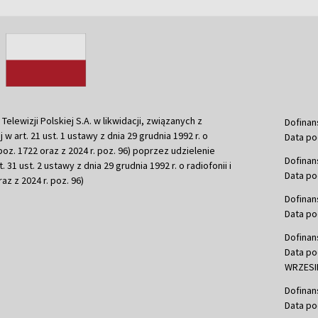
ewizji Polskiej S.A. w likwidacji, związanych z
Dofinan
j w art. 21 ust. 1 ustawy z dnia 29 grudnia 1992 r. o
Data po
r. poz. 1722 oraz z 2024 r. poz. 96) poprzez udzielenie
Dofinan
 31 ust. 2 ustawy z dnia 29 grudnia 1992 r. o radiofonii i
Data po
raz z 2024 r. poz. 96)
Dofinan
Data po
Dofinan
Data po
WRZESIE
Dofinan
Data po