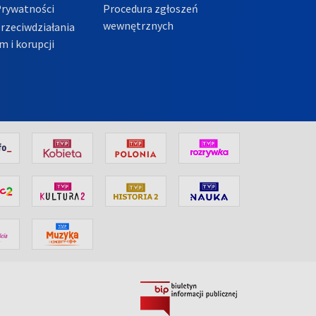
Prywatności
Procedura zgłoszeń
wewnętrznych
przeciwdziałania
m i korupcji