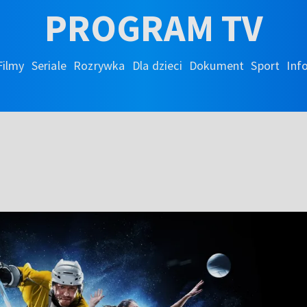
PROGRAM TV
Filmy
Seriale
Rozrywka
Dla dzieci
Dokument
Sport
Inf