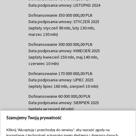
Data podpisania umowy: LISTOPAD 2024
Dofinansowanie 350 000 000,00 PLN
Data podpisania umowy: STYCZEŃ 2025
(wpłaty styczeń 90 mln, luty 130 mln,
marzec 130 mln)
Dofinansowanie 300 000 000,00 PLN
Data podpisania umowy: KWIECIEŃ 2025
(wpłaty kwiecień 150 mln, maj 140 mln,
czerwiec 10 mln)
Dofinansowanie 170 000 000,00 PLN
Data podpisania umowy: LIPIEC 2025
(wpłaty lipiec 160 mln, sierpień 10 mln)
Dofinansowanie 60 000 000,00 PLN
Data podpisania umowy: SIERPIEŃ 2025
(wpłata wrzesień 60 mln)
Szanujemy Twoją prywatność
Dofinansowanie 635 783 051,21 PLN
Data podpisania umowy: WRZESIEŃ 2025
Kliknij "Akceptuję i przechodzę do serwisu", aby wyrazić zgody na
(wpłata wrzesień 100 mln, październik 350
korzystanie z technologii automatycznego śledzenia i zbierania danych,