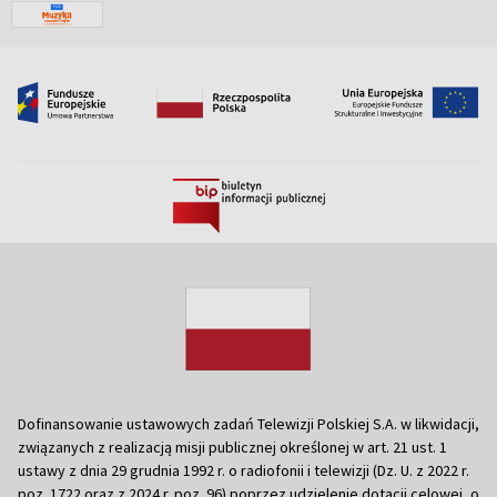
Dofinansowanie ustawowych zadań Telewizji Polskiej S.A. w likwidacji,
związanych z realizacją misji publicznej określonej w art. 21 ust. 1
ustawy z dnia 29 grudnia 1992 r. o radiofonii i telewizji (Dz. U. z 2022 r.
poz. 1722 oraz z 2024 r. poz. 96) poprzez udzielenie dotacji celowej, o