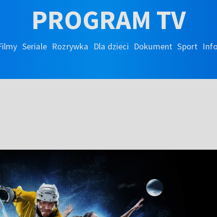
PROGRAM TV
Filmy
Seriale
Rozrywka
Dla dzieci
Dokument
Sport
Inf