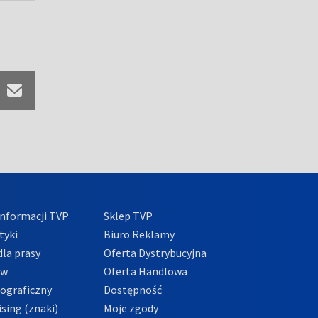
nformacji TVP
Sklep TVP
tyki
Biuro Reklamy
la prasy
Oferta Dystrybucyjna
ów
Oferta Handlowa
tograficzny
Dostępność
sing (znaki)
Moje zgody