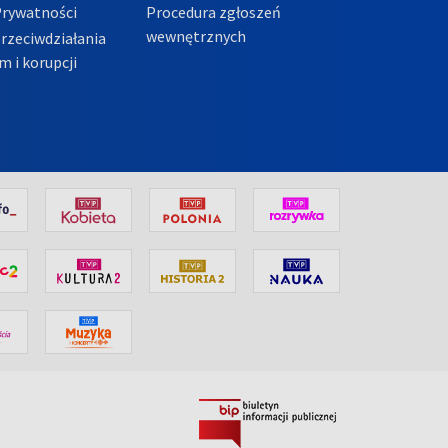
Prywatności
Procedura zgłoszeń
wewnętrznych
przeciwdziałania
m i korupcji