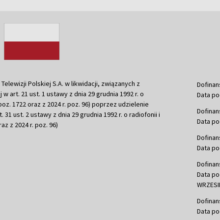
ewizji Polskiej S.A. w likwidacji, związanych z
Dofinan
j w art. 21 ust. 1 ustawy z dnia 29 grudnia 1992 r. o
Data po
r. poz. 1722 oraz z 2024 r. poz. 96) poprzez udzielenie
Dofinan
 31 ust. 2 ustawy z dnia 29 grudnia 1992 r. o radiofonii i
Data po
raz z 2024 r. poz. 96)
Dofinan
Data po
Dofinan
Data po
WRZESIE
Dofinan
Data po