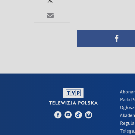
Abona
Rada 
Ogłosz
Akadem
Regula
Telega