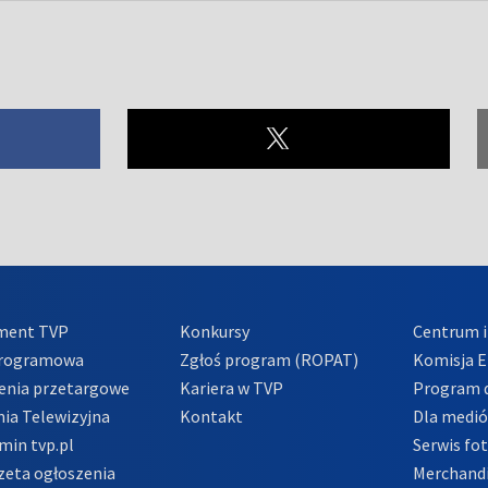
ment TVP
Konkursy
Centrum i
Programowa
Zgłoś program (ROPAT)
Komisja E
enia przetargowe
Kariera w TVP
Program d
ia Telewizyjna
Kontakt
Dla medi
min tvp.pl
Serwis fo
zeta ogłoszenia
Merchandi