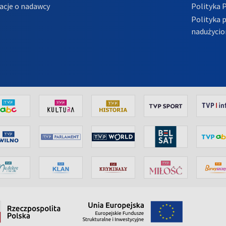
acje o nadawcy
Polityka 
Polityka 
nadużycio