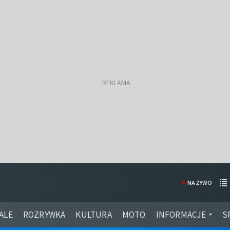
NA ŻYWO
ALE
ROZRYWKA
KULTURA
MOTO
INFORMACJE
S