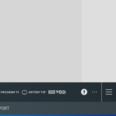
...
PROGRAM TV
ANTENY TVP
PORT