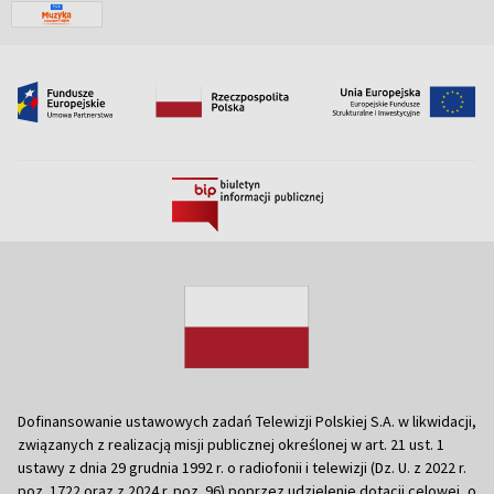
Dofinansowanie ustawowych zadań Telewizji Polskiej S.A. w likwidacji,
związanych z realizacją misji publicznej określonej w art. 21 ust. 1
ustawy z dnia 29 grudnia 1992 r. o radiofonii i telewizji (Dz. U. z 2022 r.
poz. 1722 oraz z 2024 r. poz. 96) poprzez udzielenie dotacji celowej, o