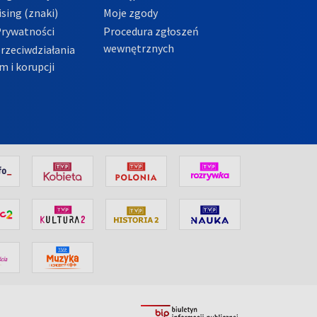
sing (znaki)
Moje zgody
Prywatności
Procedura zgłoszeń
wewnętrznych
przeciwdziałania
m i korupcji