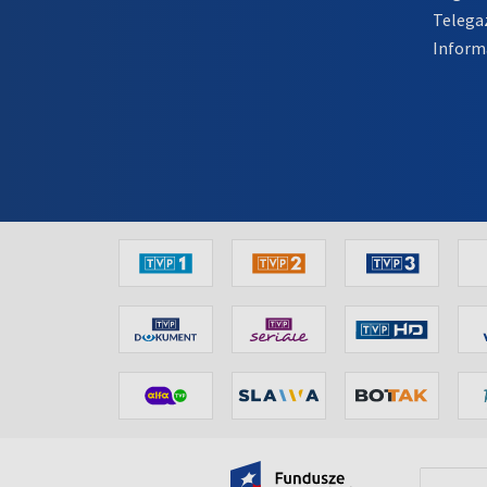
Telega
Inform