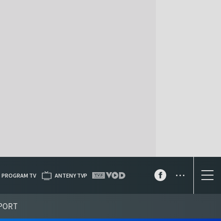
...
PROGRAM TV
ANTENY TVP
PORT