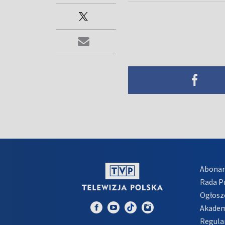
Abona
Rada 
Ogłosz
Akadem
Regula