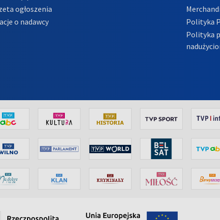
zeta ogłoszenia
Merchandi
acje o nadawcy
Polityka 
Polityka 
nadużycio