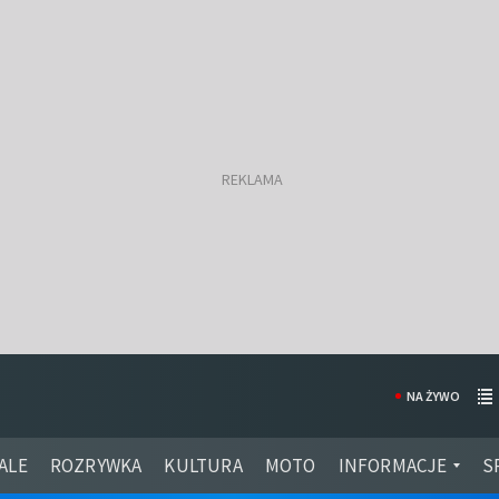
NA ŻYWO
ALE
ROZRYWKA
KULTURA
MOTO
INFORMACJE
S