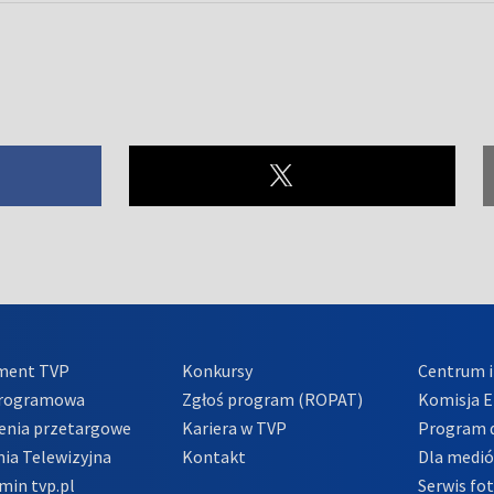
ment TVP
Konkursy
Centrum i
Programowa
Zgłoś program (ROPAT)
Komisja E
enia przetargowe
Kariera w TVP
Program d
ia Telewizyjna
Kontakt
Dla medi
min tvp.pl
Serwis fo