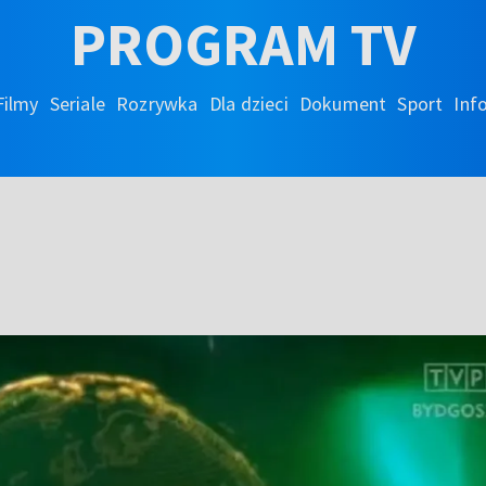
PROGRAM TV
Filmy
Seriale
Rozrywka
Dla dzieci
Dokument
Sport
Inf