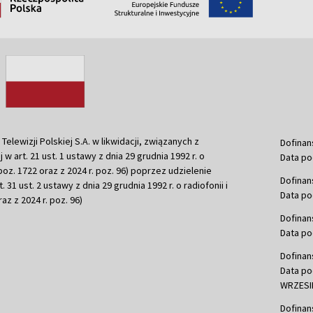
ewizji Polskiej S.A. w likwidacji, związanych z
Dofinan
j w art. 21 ust. 1 ustawy z dnia 29 grudnia 1992 r. o
Data po
r. poz. 1722 oraz z 2024 r. poz. 96) poprzez udzielenie
Dofinan
 31 ust. 2 ustawy z dnia 29 grudnia 1992 r. o radiofonii i
Data po
raz z 2024 r. poz. 96)
Dofinan
Data po
Dofinan
Data po
WRZESIE
Dofinan