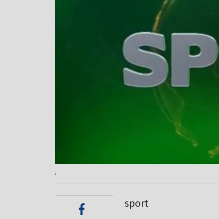
.
sport