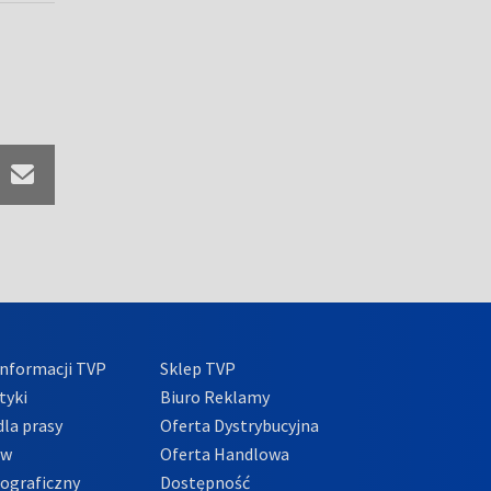
nformacji TVP
Sklep TVP
tyki
Biuro Reklamy
la prasy
Oferta Dystrybucyjna
ów
Oferta Handlowa
tograficzny
Dostępność