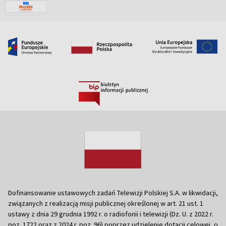
Dofinansowanie ustawowych zadań Telewizji Polskiej S.A. w likwidacji,
związanych z realizacją misji publicznej określonej w art. 21 ust. 1
ustawy z dnia 29 grudnia 1992 r. o radiofonii i telewizji (Dz. U. z 2022 r.
poz. 1722 oraz z 2024 r. poz. 96) poprzez udzielenie dotacji celowej, o