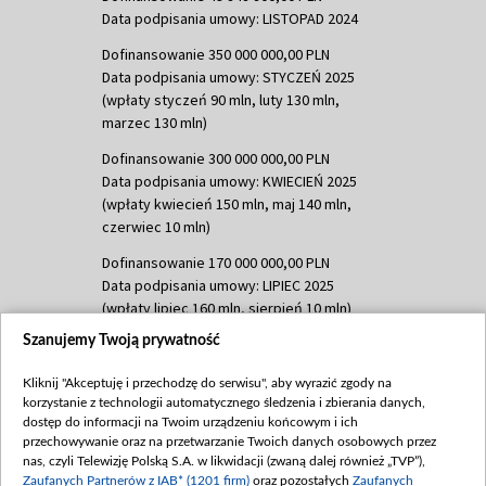
Data podpisania umowy: LISTOPAD 2024
Dofinansowanie 350 000 000,00 PLN
Data podpisania umowy: STYCZEŃ 2025
(wpłaty styczeń 90 mln, luty 130 mln,
marzec 130 mln)
Dofinansowanie 300 000 000,00 PLN
Data podpisania umowy: KWIECIEŃ 2025
(wpłaty kwiecień 150 mln, maj 140 mln,
czerwiec 10 mln)
Dofinansowanie 170 000 000,00 PLN
Data podpisania umowy: LIPIEC 2025
(wpłaty lipiec 160 mln, sierpień 10 mln)
Szanujemy Twoją prywatność
Dofinansowanie 60 000 000,00 PLN
Data podpisania umowy: SIERPIEŃ 2025
Kliknij "Akceptuję i przechodzę do serwisu", aby wyrazić zgody na
(wpłata wrzesień 60 mln)
korzystanie z technologii automatycznego śledzenia i zbierania danych,
Dofinansowanie 635 783 051,21 PLN
dostęp do informacji na Twoim urządzeniu końcowym i ich
przechowywanie oraz na przetwarzanie Twoich danych osobowych przez
Data podpisania umowy: WRZESIEŃ 2025
nas, czyli Telewizję Polską S.A. w likwidacji (zwaną dalej również „TVP”),
(wpłata wrzesień 100 mln, październik 350
Zaufanych Partnerów z IAB* (1201 firm)
oraz pozostałych
Zaufanych