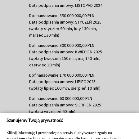
Data podpisania umowy: LISTOPAD 2024
Dofinansowanie 350 000 000,00 PLN
Data podpisania umowy: STYCZEŃ 2025
(wpłaty styczeń 90 mln, luty 130 mln,
marzec 130 mln)
Dofinansowanie 300 000 000,00 PLN
Data podpisania umowy: KWIECIEŃ 2025
(wpłaty kwiecień 150 mln, maj 140 mln,
czerwiec 10 mln)
Dofinansowanie 170 000 000,00 PLN
Data podpisania umowy: LIPIEC 2025
(wpłaty lipiec 160 mln, sierpień 10 mln)
Dofinansowanie 60 000 000,00 PLN
Data podpisania umowy: SIERPIEŃ 2025
(wpłata wrzesień 60 mln)
Szanujemy Twoją prywatność
Dofinansowanie 635 783 051,21 PLN
Data podpisania umowy: WRZESIEŃ 2025
Kliknij "Akceptuję i przechodzę do serwisu", aby wyrazić zgody na
(wpłata wrzesień 100 mln, październik 350
korzystanie z technologii automatycznego śledzenia i zbierania danych,