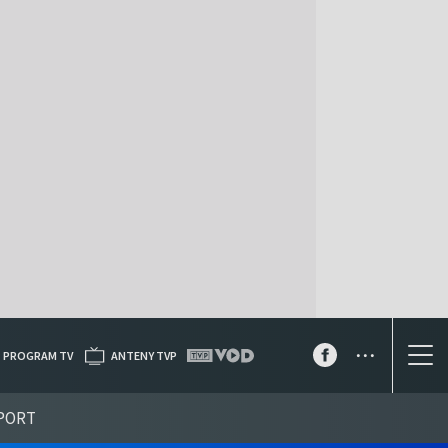
...
PROGRAM TV
ANTENY TVP
PORT