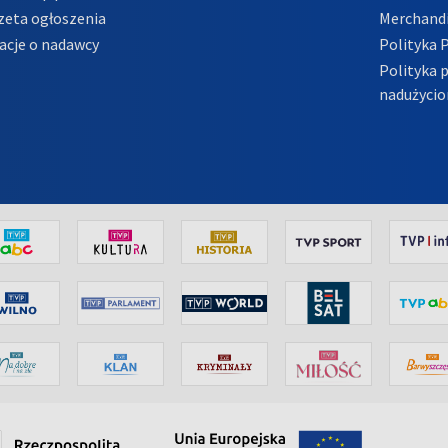
zeta ogłoszenia
Merchandi
acje o nadawcy
Polityka 
Polityka 
nadużycio