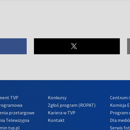
ment TVP
Konkursy
Centrum i
Programowa
Zgłoś program (ROPAT)
Komisja E
enia przetargowe
Kariera w TVP
Program d
ia Telewizyjna
Kontakt
Dla medi
min tvp.pl
Serwis fo