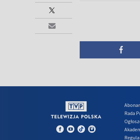
Abona
Rada 
Ogłosz
Akadem
Regula