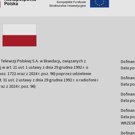
ewizji Polskiej S.A. w likwidacji, związanych z
Dofinan
j w art. 21 ust. 1 ustawy z dnia 29 grudnia 1992 r. o
Data po
r. poz. 1722 oraz z 2024 r. poz. 96) poprzez udzielenie
Dofinan
 31 ust. 2 ustawy z dnia 29 grudnia 1992 r. o radiofonii i
Data po
raz z 2024 r. poz. 96)
Dofinan
Data po
Dofinan
Data po
WRZESIE
Dofinan