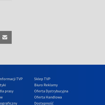
nformacji TVP
Sklep TVP
tyki
Biuro Reklamy
la prasy
Oferta Dystrybucyjna
ów
Oferta Handlowa
tograficzny
Dostępność