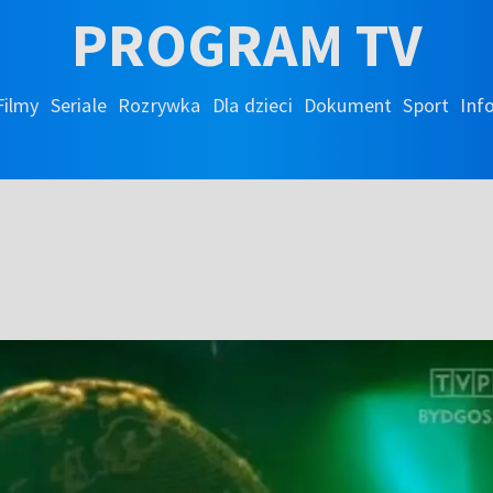
PROGRAM TV
Filmy
Seriale
Rozrywka
Dla dzieci
Dokument
Sport
Inf