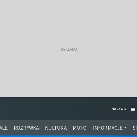
NA ŻYWO
ALE
ROZRYWKA
KULTURA
MOTO
INFORMACJE
S