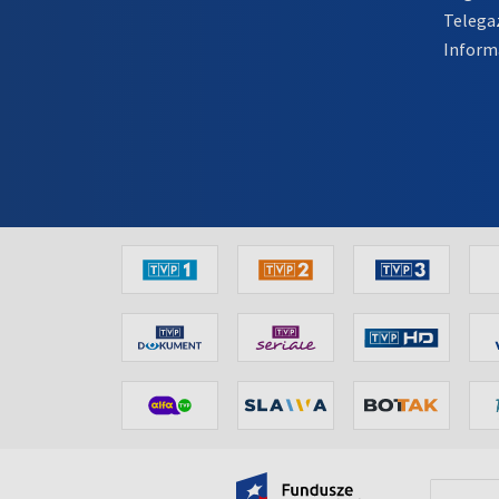
Telega
Inform