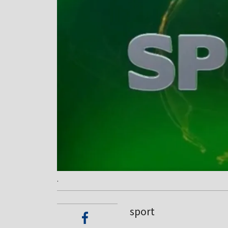
.
sport