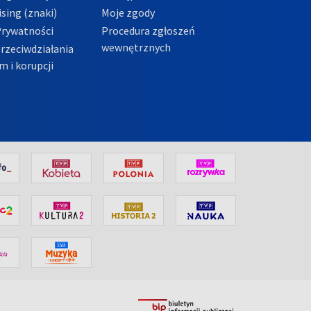
sing (znaki)
Moje zgody
Prywatności
Procedura zgłoszeń
wewnętrznych
przeciwdziałania
m i korupcji