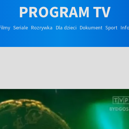
PROGRAM TV
Filmy
Seriale
Rozrywka
Dla dzieci
Dokument
Sport
Inf