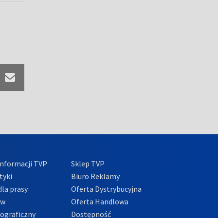
nformacji TVP
Sklep TVP
tyki
Biuro Reklamy
la prasy
Oferta Dystrybucyjna
ów
Oferta Handlowa
tograficzny
Dostępność