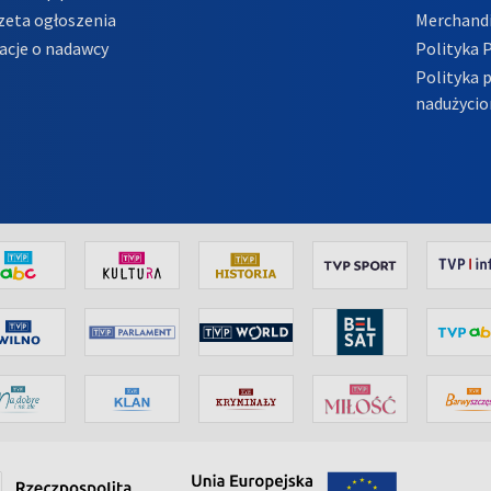
zeta ogłoszenia
Merchandi
acje o nadawcy
Polityka 
Polityka 
nadużycio