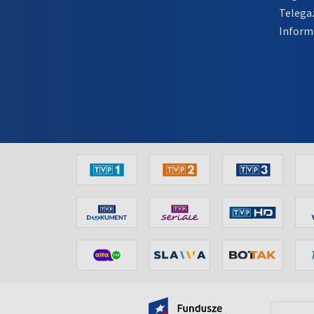
Telega
Inform