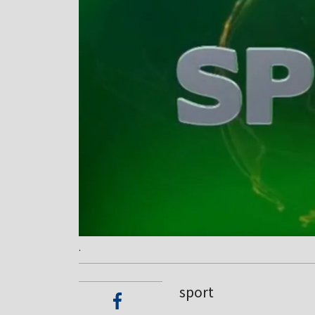
.
sport