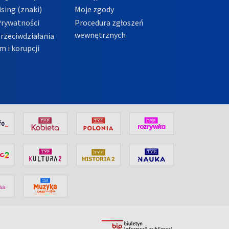
sing (znaki)
Moje zgody
Prywatności
Procedura zgłoszeń
wewnętrznych
przeciwdziałania
m i korupcji