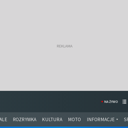
NA ŻYWO
ALE
ROZRYWKA
KULTURA
MOTO
INFORMACJE
S