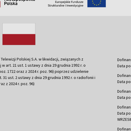
ewizji Polskiej S.A. w likwidacji, związanych z
Dofinan
j w art. 21 ust. 1 ustawy z dnia 29 grudnia 1992 r. o
Data po
r. poz. 1722 oraz z 2024 r. poz. 96) poprzez udzielenie
Dofinan
 31 ust. 2 ustawy z dnia 29 grudnia 1992 r. o radiofonii i
Data po
raz z 2024 r. poz. 96)
Dofinan
Data po
Dofinan
Data po
WRZESIE
Dofinan