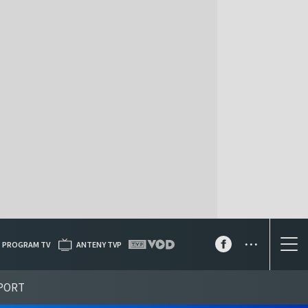
...
PROGRAM TV
ANTENY TVP
PORT