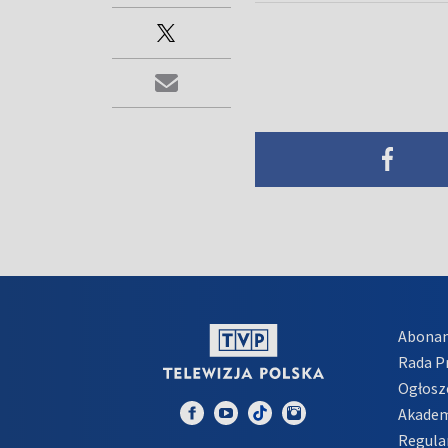
Abona
Rada 
Ogłosz
Akadem
Regula