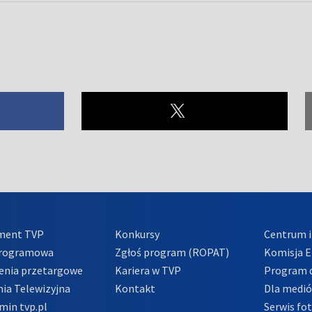
ment TVP
Konkursy
Centrum i
Programowa
Zgłoś program (ROPAT)
Komisja E
enia przetargowe
Kariera w TVP
Program d
ia Telewizyjna
Kontakt
Dla medi
min tvp.pl
Serwis fo