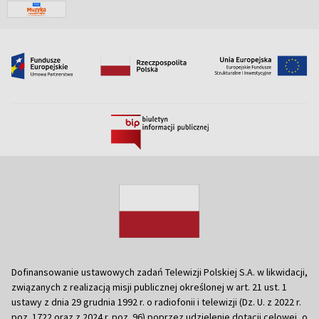
Dofinansowanie ustawowych zadań Telewizji Polskiej S.A. w likwidacji,
związanych z realizacją misji publicznej określonej w art. 21 ust. 1
ustawy z dnia 29 grudnia 1992 r. o radiofonii i telewizji (Dz. U. z 2022 r.
poz. 1722 oraz z 2024 r. poz. 96) poprzez udzielenie dotacji celowej, o