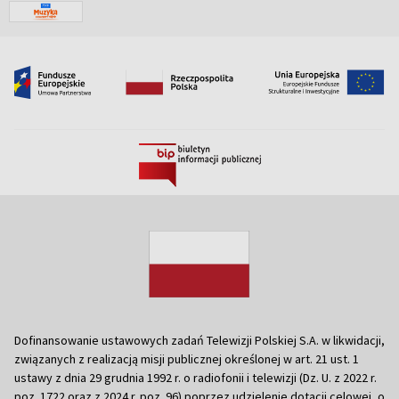
Dofinansowanie ustawowych zadań Telewizji Polskiej S.A. w likwidacji,
związanych z realizacją misji publicznej określonej w art. 21 ust. 1
ustawy z dnia 29 grudnia 1992 r. o radiofonii i telewizji (Dz. U. z 2022 r.
poz. 1722 oraz z 2024 r. poz. 96) poprzez udzielenie dotacji celowej, o