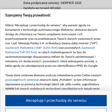
Data podpisania umowy: SIERPIEŃ 2025
(wpłata wrzesień 60 mln)
Szanujemy Twoją prywatność
Dofinansowanie 635 783 051,21 PLN
Data podpisania umowy: WRZESIEŃ 2025
Kliknij "Akceptuję i przechodzę do serwisu", aby wyrazić zgody na
(wpłata wrzesień 100 mln, październik 350
korzystanie z technologii automatycznego śledzenia i zbierania danych,
mln, listopad 265 mln)
dostęp do informacji na Twoim urządzeniu końcowym i ich
przechowywanie oraz na przetwarzanie Twoich danych osobowych przez
Dofinansowanie 48 862 000,00 PLN
nas, czyli Telewizję Polską S.A. w likwidacji (zwaną dalej również „TVP”),
Data podpisania umowy: GRUDZIEŃ 2025
Zaufanych Partnerów z IAB* (1201 firm)
oraz pozostałych
Zaufanych
(wpłata grudzień 60,548 mln)
Partnerów TVP (93 firm)
, w celach marketingowych (w tym do
zautomatyzowanego dopasowania reklam do Twoich zainteresowań i
Dofinansowanie 900 000 000,00 PLN
mierzenia ich skuteczności) i pozostałych, które wskazujemy poniżej, a
Data podpisania umowy: LUTY 2026 (wpłata
także zgody na udostępnianie przez nas identyfikatora PPID do Google.
26 lutego 80 mln, 4 marca 370 mln,
8
kwiecień 180 mln, 7 maja 180 mln, 8
Twoje dane osobowe zbierane podczas odwiedzania przez Ciebie naszych
czerwca 90 mln)
poszczególnych serwisów
zwanych dalej „Portalem”, w tym informacje
zapisywane za pomocą technologii takich jak: pliki cookie, sygnalizatory
Dofinansowanie 250 000 000,00 PLN
WWW lub innych podobnych technologii umożliwiających świadczenie
Data podpisania umowy LIPIEC 2026 (wpłata
dopasowanych i bezpiecznych usług, personalizację treści oraz reklam,
udostępnianie funkcji mediów społecznościowych oraz analizowanie ruchu
4 sierpnia 250 mln
Akceptuję i przechodzę do serwisu
w Internecie.
Twoje dane osobowe zbierane podczas odwiedzania przez Ciebie