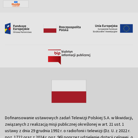
Dofinansowanie ustawowych zadań Telewizji Polskiej S.A. w likwidacji,
związanych z realizacją misji publicznej określonej w art. 21 ust. 1
ustawy z dnia 29 grudnia 1992 r. o radiofonii i telewizji (Dz. U. z 2022 r.
poz. 1722 oraz z 2024 r. poz. 96) poprzez udzielenie dotacji celowej, o