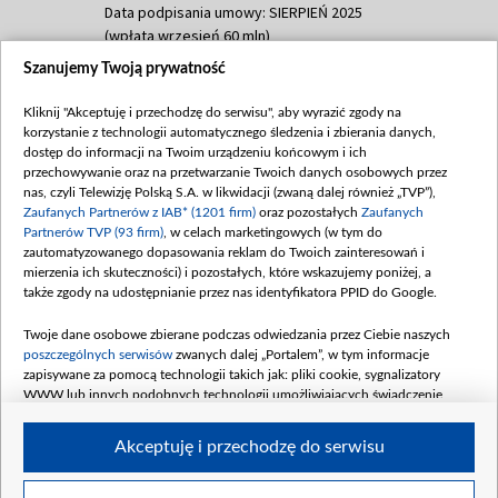
Data podpisania umowy: SIERPIEŃ 2025
(wpłata wrzesień 60 mln)
Szanujemy Twoją prywatność
Dofinansowanie 635 783 051,21 PLN
Data podpisania umowy: WRZESIEŃ 2025
Kliknij "Akceptuję i przechodzę do serwisu", aby wyrazić zgody na
(wpłata wrzesień 100 mln, październik 350
korzystanie z technologii automatycznego śledzenia i zbierania danych,
mln, listopad 265 mln)
dostęp do informacji na Twoim urządzeniu końcowym i ich
przechowywanie oraz na przetwarzanie Twoich danych osobowych przez
Dofinansowanie 48 862 000,00 PLN
nas, czyli Telewizję Polską S.A. w likwidacji (zwaną dalej również „TVP”),
Data podpisania umowy: GRUDZIEŃ 2025
Zaufanych Partnerów z IAB* (1201 firm)
oraz pozostałych
Zaufanych
(wpłata grudzień 60,548 mln)
Partnerów TVP (93 firm)
, w celach marketingowych (w tym do
zautomatyzowanego dopasowania reklam do Twoich zainteresowań i
Dofinansowanie 900 000 000,00 PLN
mierzenia ich skuteczności) i pozostałych, które wskazujemy poniżej, a
Data podpisania umowy: LUTY 2026 (wpłata
także zgody na udostępnianie przez nas identyfikatora PPID do Google.
26 lutego 80 mln, 4 marca 370 mln,
8
kwiecień 180 mln, 7 maja 180 mln, 8
Twoje dane osobowe zbierane podczas odwiedzania przez Ciebie naszych
czerwca 90 mln)
poszczególnych serwisów
zwanych dalej „Portalem”, w tym informacje
zapisywane za pomocą technologii takich jak: pliki cookie, sygnalizatory
Dofinansowanie 250 000 000,00 PLN
WWW lub innych podobnych technologii umożliwiających świadczenie
Data podpisania umowy LIPIEC 2026 (wpłata
dopasowanych i bezpiecznych usług, personalizację treści oraz reklam,
udostępnianie funkcji mediów społecznościowych oraz analizowanie ruchu
4 sierpnia 250 mln
Akceptuję i przechodzę do serwisu
w Internecie.
Twoje dane osobowe zbierane podczas odwiedzania przez Ciebie