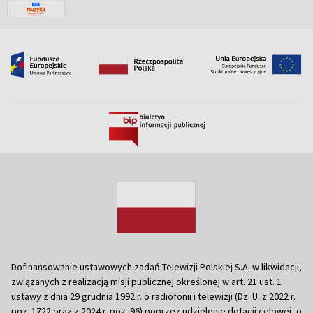
Dofinansowanie ustawowych zadań Telewizji Polskiej S.A. w likwidacji,
związanych z realizacją misji publicznej określonej w art. 21 ust. 1
ustawy z dnia 29 grudnia 1992 r. o radiofonii i telewizji (Dz. U. z 2022 r.
poz. 1722 oraz z 2024 r. poz. 96) poprzez udzielenie dotacji celowej, o