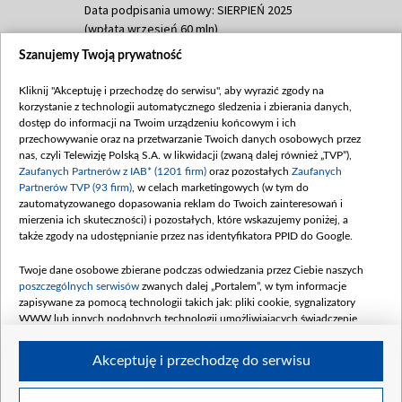
Data podpisania umowy: SIERPIEŃ 2025
(wpłata wrzesień 60 mln)
Szanujemy Twoją prywatność
Dofinansowanie 635 783 051,21 PLN
Data podpisania umowy: WRZESIEŃ 2025
Kliknij "Akceptuję i przechodzę do serwisu", aby wyrazić zgody na
(wpłata wrzesień 100 mln, październik 350
korzystanie z technologii automatycznego śledzenia i zbierania danych,
mln, listopad 265 mln)
dostęp do informacji na Twoim urządzeniu końcowym i ich
przechowywanie oraz na przetwarzanie Twoich danych osobowych przez
Dofinansowanie 48 862 000,00 PLN
nas, czyli Telewizję Polską S.A. w likwidacji (zwaną dalej również „TVP”),
Data podpisania umowy: GRUDZIEŃ 2025
Zaufanych Partnerów z IAB* (1201 firm)
oraz pozostałych
Zaufanych
(wpłata grudzień 60,548 mln)
Partnerów TVP (93 firm)
, w celach marketingowych (w tym do
zautomatyzowanego dopasowania reklam do Twoich zainteresowań i
Dofinansowanie 900 000 000,00 PLN
mierzenia ich skuteczności) i pozostałych, które wskazujemy poniżej, a
Data podpisania umowy: LUTY 2026 (wpłata
także zgody na udostępnianie przez nas identyfikatora PPID do Google.
26 lutego 80 mln, 4 marca 370 mln,
8
kwiecień 180 mln, 7 maja 180 mln, 8
Twoje dane osobowe zbierane podczas odwiedzania przez Ciebie naszych
czerwca 90 mln)
poszczególnych serwisów
zwanych dalej „Portalem”, w tym informacje
zapisywane za pomocą technologii takich jak: pliki cookie, sygnalizatory
Dofinansowanie 250 000 000,00 PLN
WWW lub innych podobnych technologii umożliwiających świadczenie
Data podpisania umowy LIPIEC 2026 (wpłata
dopasowanych i bezpiecznych usług, personalizację treści oraz reklam,
udostępnianie funkcji mediów społecznościowych oraz analizowanie ruchu
4 sierpnia 250 mln
Akceptuję i przechodzę do serwisu
w Internecie.
Twoje dane osobowe zbierane podczas odwiedzania przez Ciebie