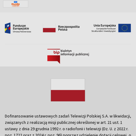
Dofinansowanie ustawowych zadań Telewizji Polskiej S.A. w likwidacji,
związanych z realizacją misji publicznej określonej w art. 21 ust. 1
ustawy z dnia 29 grudnia 1992 r. o radiofonii i telewizji (Dz. U. z 2022 r.
poz. 1722 oraz z 2024 r. poz. 96) poprzez udzielenie dotacji celowej, o