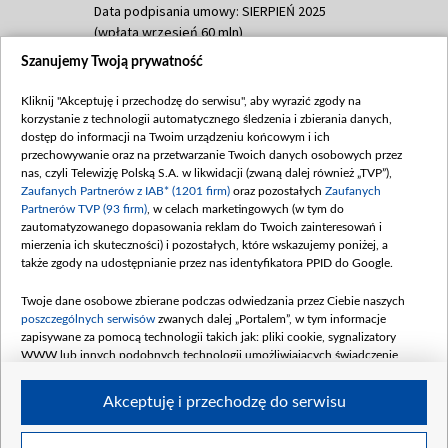
Data podpisania umowy: SIERPIEŃ 2025
(wpłata wrzesień 60 mln)
Szanujemy Twoją prywatność
Dofinansowanie 635 783 051,21 PLN
Data podpisania umowy: WRZESIEŃ 2025
Kliknij "Akceptuję i przechodzę do serwisu", aby wyrazić zgody na
(wpłata wrzesień 100 mln, październik 350
korzystanie z technologii automatycznego śledzenia i zbierania danych,
mln, listopad 265 mln)
dostęp do informacji na Twoim urządzeniu końcowym i ich
przechowywanie oraz na przetwarzanie Twoich danych osobowych przez
Dofinansowanie 48 862 000,00 PLN
nas, czyli Telewizję Polską S.A. w likwidacji (zwaną dalej również „TVP”),
Data podpisania umowy: GRUDZIEŃ 2025
Zaufanych Partnerów z IAB* (1201 firm)
oraz pozostałych
Zaufanych
(wpłata grudzień 60,548 mln)
Partnerów TVP (93 firm)
, w celach marketingowych (w tym do
zautomatyzowanego dopasowania reklam do Twoich zainteresowań i
Dofinansowanie 900 000 000,00 PLN
mierzenia ich skuteczności) i pozostałych, które wskazujemy poniżej, a
Data podpisania umowy: LUTY 2026 (wpłata
także zgody na udostępnianie przez nas identyfikatora PPID do Google.
26 lutego 80 mln, 4 marca 370 mln,
8
kwiecień 180 mln, 7 maja 180 mln, 8
Twoje dane osobowe zbierane podczas odwiedzania przez Ciebie naszych
czerwca 90 mln)
poszczególnych serwisów
zwanych dalej „Portalem”, w tym informacje
zapisywane za pomocą technologii takich jak: pliki cookie, sygnalizatory
Dofinansowanie 250 000 000,00 PLN
WWW lub innych podobnych technologii umożliwiających świadczenie
Data podpisania umowy LIPIEC 2026 (wpłata
dopasowanych i bezpiecznych usług, personalizację treści oraz reklam,
udostępnianie funkcji mediów społecznościowych oraz analizowanie ruchu
4 sierpnia 250 mln
Akceptuję i przechodzę do serwisu
w Internecie.
Twoje dane osobowe zbierane podczas odwiedzania przez Ciebie