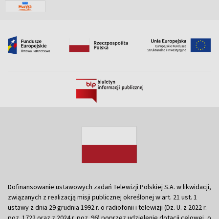
Dofinansowanie ustawowych zadań Telewizji Polskiej S.A. w likwidacji,
związanych z realizacją misji publicznej określonej w art. 21 ust. 1
ustawy z dnia 29 grudnia 1992 r. o radiofonii i telewizji (Dz. U. z 2022 r.
poz. 1722 oraz z 2024 r. poz. 96) poprzez udzielenie dotacji celowej, o