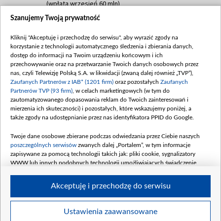
(wpłata wrzesień 60 mln)
Szanujemy Twoją prywatność
Dofinansowanie 635 783 051,21 PLN
Data podpisania umowy: WRZESIEŃ 2025
Kliknij "Akceptuję i przechodzę do serwisu", aby wyrazić zgody na
(wpłata wrzesień 100 mln, październik 350
korzystanie z technologii automatycznego śledzenia i zbierania danych,
mln, listopad 265 mln)
dostęp do informacji na Twoim urządzeniu końcowym i ich
przechowywanie oraz na przetwarzanie Twoich danych osobowych przez
Dofinansowanie 48 862 000,00 PLN
nas, czyli Telewizję Polską S.A. w likwidacji (zwaną dalej również „TVP”),
Data podpisania umowy: GRUDZIEŃ 2025
Zaufanych Partnerów z IAB* (1201 firm)
oraz pozostałych
Zaufanych
(wpłata grudzień 60,548 mln)
Partnerów TVP (93 firm)
, w celach marketingowych (w tym do
zautomatyzowanego dopasowania reklam do Twoich zainteresowań i
Dofinansowanie 900 000 000,00 PLN
mierzenia ich skuteczności) i pozostałych, które wskazujemy poniżej, a
Data podpisania umowy: LUTY 2026 (wpłata
także zgody na udostępnianie przez nas identyfikatora PPID do Google.
26 lutego 80 mln, 4 marca 370 mln,
8
kwiecień 180 mln, 7 maja 180 mln, 8
Twoje dane osobowe zbierane podczas odwiedzania przez Ciebie naszych
czerwca 90 mln)
poszczególnych serwisów
zwanych dalej „Portalem”, w tym informacje
zapisywane za pomocą technologii takich jak: pliki cookie, sygnalizatory
Dofinansowanie 250 000 000,00 PLN
WWW lub innych podobnych technologii umożliwiających świadczenie
Data podpisania umowy LIPIEC 2026 (wpłata
dopasowanych i bezpiecznych usług, personalizację treści oraz reklam,
udostępnianie funkcji mediów społecznościowych oraz analizowanie ruchu
4 sierpnia 250 mln
Akceptuję i przechodzę do serwisu
w Internecie.
Twoje dane osobowe zbierane podczas odwiedzania przez Ciebie
Ustawienia zaawansowane
poszczególnych serwisów
na Portalu, takie jak adresy IP, identyfikatory