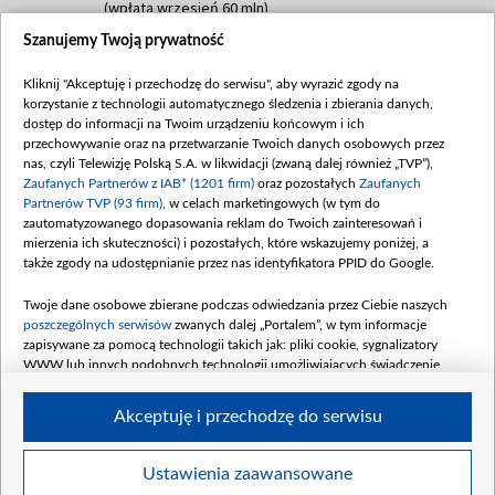
(wpłata wrzesień 60 mln)
Szanujemy Twoją prywatność
Dofinansowanie 635 783 051,21 PLN
Data podpisania umowy: WRZESIEŃ 2025
Kliknij "Akceptuję i przechodzę do serwisu", aby wyrazić zgody na
(wpłata wrzesień 100 mln, październik 350
korzystanie z technologii automatycznego śledzenia i zbierania danych,
mln, listopad 265 mln)
dostęp do informacji na Twoim urządzeniu końcowym i ich
przechowywanie oraz na przetwarzanie Twoich danych osobowych przez
Dofinansowanie 48 862 000,00 PLN
nas, czyli Telewizję Polską S.A. w likwidacji (zwaną dalej również „TVP”),
Data podpisania umowy: GRUDZIEŃ 2025
Zaufanych Partnerów z IAB* (1201 firm)
oraz pozostałych
Zaufanych
(wpłata grudzień 60,548 mln)
Partnerów TVP (93 firm)
, w celach marketingowych (w tym do
zautomatyzowanego dopasowania reklam do Twoich zainteresowań i
Dofinansowanie 900 000 000,00 PLN
mierzenia ich skuteczności) i pozostałych, które wskazujemy poniżej, a
Data podpisania umowy: LUTY 2026 (wpłata
także zgody na udostępnianie przez nas identyfikatora PPID do Google.
26 lutego 80 mln, 4 marca 370 mln,
8
kwiecień 180 mln, 7 maja 180 mln, 8
Twoje dane osobowe zbierane podczas odwiedzania przez Ciebie naszych
czerwca 90 mln)
poszczególnych serwisów
zwanych dalej „Portalem”, w tym informacje
zapisywane za pomocą technologii takich jak: pliki cookie, sygnalizatory
Dofinansowanie 250 000 000,00 PLN
WWW lub innych podobnych technologii umożliwiających świadczenie
Data podpisania umowy LIPIEC 2026 (wpłata
dopasowanych i bezpiecznych usług, personalizację treści oraz reklam,
udostępnianie funkcji mediów społecznościowych oraz analizowanie ruchu
4 sierpnia 250 mln
Akceptuję i przechodzę do serwisu
w Internecie.
Twoje dane osobowe zbierane podczas odwiedzania przez Ciebie
Ustawienia zaawansowane
poszczególnych serwisów
na Portalu, takie jak adresy IP, identyfikatory