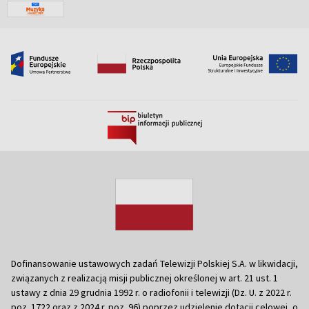
Dofinansowanie ustawowych zadań Telewizji Polskiej S.A. w likwidacji,
związanych z realizacją misji publicznej określonej w art. 21 ust. 1
ustawy z dnia 29 grudnia 1992 r. o radiofonii i telewizji (Dz. U. z 2022 r.
poz. 1722 oraz z 2024 r. poz. 96) poprzez udzielenie dotacji celowej, o