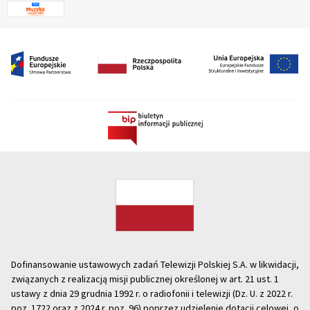
Dofinansowanie ustawowych zadań Telewizji Polskiej S.A. w likwidacji,
związanych z realizacją misji publicznej określonej w art. 21 ust. 1
ustawy z dnia 29 grudnia 1992 r. o radiofonii i telewizji (Dz. U. z 2022 r.
poz. 1722 oraz z 2024 r. poz. 96) poprzez udzielenie dotacji celowej, o