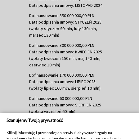
Data podpisania umowy: LISTOPAD 2024
Dofinansowanie 350 000 000,00 PLN
Data podpisania umowy: STYCZEŃ 2025
(wpłaty styczeń 90 mln, luty 130 mln,
marzec 130 mln)
Dofinansowanie 300 000 000,00 PLN
Data podpisania umowy: KWIECIEŃ 2025
(wpłaty kwiecień 150 mln, maj 140 mln,
czerwiec 10 mln)
Dofinansowanie 170 000 000,00 PLN
Data podpisania umowy: LIPIEC 2025
(wpłaty lipiec 160 mln, sierpień 10 mln)
Dofinansowanie 60 000 000,00 PLN
Data podpisania umowy: SIERPIEŃ 2025
(wpłata wrzesień 60 mln)
Szanujemy Twoją prywatność
Dofinansowanie 635 783 051,21 PLN
Data podpisania umowy: WRZESIEŃ 2025
Kliknij "Akceptuję i przechodzę do serwisu", aby wyrazić zgody na
(wpłata wrzesień 100 mln, październik 350
korzystanie z technologii automatycznego śledzenia i zbierania danych,