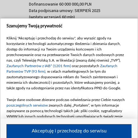
Dofinansowanie 60 000 000,00 PLN
Data podpisania umowy: SIERPIEŃ 2025
(wpłata wrzesień 60 mln)
Szanujemy Twoją prywatność
Dofinansowanie 635 783 051,21 PLN
Data podpisania umowy: WRZESIEŃ 2025
Kliknij "Akceptuję i przechodzę do serwisu", aby wyrazić zgody na
(wpłata wrzesień 100 mln, październik 350
korzystanie z technologii automatycznego śledzenia i zbierania danych,
mln, listopad 265 mln)
dostęp do informacji na Twoim urządzeniu końcowym i ich
przechowywanie oraz na przetwarzanie Twoich danych osobowych przez
Dofinansowanie 48 862 000,00 PLN
nas, czyli Telewizję Polską S.A. w likwidacji (zwaną dalej również „TVP”),
Data podpisania umowy: GRUDZIEŃ 2025
Zaufanych Partnerów z IAB* (1201 firm)
oraz pozostałych
Zaufanych
(wpłata grudzień 60,548 mln)
Partnerów TVP (93 firm)
, w celach marketingowych (w tym do
zautomatyzowanego dopasowania reklam do Twoich zainteresowań i
Dofinansowanie 900 000 000,00 PLN
mierzenia ich skuteczności) i pozostałych, które wskazujemy poniżej, a
Data podpisania umowy: LUTY 2026 (wpłata
także zgody na udostępnianie przez nas identyfikatora PPID do Google.
26 lutego 80 mln, 4 marca 370 mln,
8
kwiecień 180 mln, 7 maja 180 mln, 8
Twoje dane osobowe zbierane podczas odwiedzania przez Ciebie naszych
czerwca 90 mln)
poszczególnych serwisów
zwanych dalej „Portalem”, w tym informacje
zapisywane za pomocą technologii takich jak: pliki cookie, sygnalizatory
Dofinansowanie 250 000 000,00 PLN
WWW lub innych podobnych technologii umożliwiających świadczenie
Data podpisania umowy LIPIEC 2026 (wpłata
dopasowanych i bezpiecznych usług, personalizację treści oraz reklam,
udostępnianie funkcji mediów społecznościowych oraz analizowanie ruchu
4 sierpnia 250 mln
Akceptuję i przechodzę do serwisu
w Internecie.