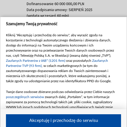
Dofinansowanie 60 000 000,00 PLN
Data podpisania umowy: SIERPIEŃ 2025
(wpłata wrzesień 60 mln)
Szanujemy Twoją prywatność
Dofinansowanie 635 783 051,21 PLN
Data podpisania umowy: WRZESIEŃ 2025
Kliknij "Akceptuję i przechodzę do serwisu", aby wyrazić zgody na
(wpłata wrzesień 100 mln, październik 350
korzystanie z technologii automatycznego śledzenia i zbierania danych,
mln, listopad 265 mln)
dostęp do informacji na Twoim urządzeniu końcowym i ich
przechowywanie oraz na przetwarzanie Twoich danych osobowych przez
Dofinansowanie 48 862 000,00 PLN
nas, czyli Telewizję Polską S.A. w likwidacji (zwaną dalej również „TVP”),
Data podpisania umowy: GRUDZIEŃ 2025
Zaufanych Partnerów z IAB* (1201 firm)
oraz pozostałych
Zaufanych
(wpłata grudzień 60,548 mln)
Partnerów TVP (93 firm)
, w celach marketingowych (w tym do
zautomatyzowanego dopasowania reklam do Twoich zainteresowań i
Dofinansowanie 900 000 000,00 PLN
mierzenia ich skuteczności) i pozostałych, które wskazujemy poniżej, a
Data podpisania umowy: LUTY 2026 (wpłata
także zgody na udostępnianie przez nas identyfikatora PPID do Google.
26 lutego 80 mln, 4 marca 370 mln,
8
kwiecień 180 mln, 7 maja 180 mln, 8
Twoje dane osobowe zbierane podczas odwiedzania przez Ciebie naszych
czerwca 90 mln)
poszczególnych serwisów
zwanych dalej „Portalem”, w tym informacje
zapisywane za pomocą technologii takich jak: pliki cookie, sygnalizatory
Dofinansowanie 250 000 000,00 PLN
WWW lub innych podobnych technologii umożliwiających świadczenie
Data podpisania umowy LIPIEC 2026 (wpłata
dopasowanych i bezpiecznych usług, personalizację treści oraz reklam,
udostępnianie funkcji mediów społecznościowych oraz analizowanie ruchu
4 sierpnia 250 mln
Akceptuję i przechodzę do serwisu
w Internecie.