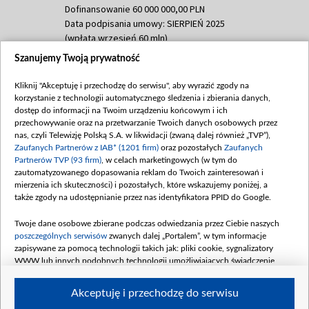
Dofinansowanie 60 000 000,00 PLN
Data podpisania umowy: SIERPIEŃ 2025
(wpłata wrzesień 60 mln)
Szanujemy Twoją prywatność
Dofinansowanie 635 783 051,21 PLN
Data podpisania umowy: WRZESIEŃ 2025
Kliknij "Akceptuję i przechodzę do serwisu", aby wyrazić zgody na
(wpłata wrzesień 100 mln, październik 350
korzystanie z technologii automatycznego śledzenia i zbierania danych,
mln, listopad 265 mln)
dostęp do informacji na Twoim urządzeniu końcowym i ich
przechowywanie oraz na przetwarzanie Twoich danych osobowych przez
Dofinansowanie 48 862 000,00 PLN
nas, czyli Telewizję Polską S.A. w likwidacji (zwaną dalej również „TVP”),
Data podpisania umowy: GRUDZIEŃ 2025
Zaufanych Partnerów z IAB* (1201 firm)
oraz pozostałych
Zaufanych
(wpłata grudzień 60,548 mln)
Partnerów TVP (93 firm)
, w celach marketingowych (w tym do
zautomatyzowanego dopasowania reklam do Twoich zainteresowań i
Dofinansowanie 900 000 000,00 PLN
mierzenia ich skuteczności) i pozostałych, które wskazujemy poniżej, a
Data podpisania umowy: LUTY 2026 (wpłata
także zgody na udostępnianie przez nas identyfikatora PPID do Google.
26 lutego 80 mln, 4 marca 370 mln,
8
kwiecień 180 mln, 7 maja 180 mln, 8
Twoje dane osobowe zbierane podczas odwiedzania przez Ciebie naszych
czerwca 90 mln)
poszczególnych serwisów
zwanych dalej „Portalem”, w tym informacje
zapisywane za pomocą technologii takich jak: pliki cookie, sygnalizatory
Dofinansowanie 250 000 000,00 PLN
WWW lub innych podobnych technologii umożliwiających świadczenie
Data podpisania umowy LIPIEC 2026 (wpłata
dopasowanych i bezpiecznych usług, personalizację treści oraz reklam,
udostępnianie funkcji mediów społecznościowych oraz analizowanie ruchu
4 sierpnia 250 mln
Akceptuję i przechodzę do serwisu
w Internecie.