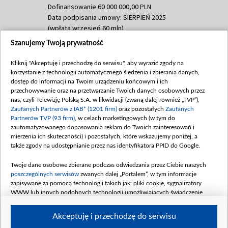
Dofinansowanie 60 000 000,00 PLN
Data podpisania umowy: SIERPIEŃ 2025
(wpłata wrzesień 60 mln)
Szanujemy Twoją prywatność
Dofinansowanie 635 783 051,21 PLN
Data podpisania umowy: WRZESIEŃ 2025
Kliknij "Akceptuję i przechodzę do serwisu", aby wyrazić zgody na
(wpłata wrzesień 100 mln, październik 350
korzystanie z technologii automatycznego śledzenia i zbierania danych,
mln, listopad 265 mln)
dostęp do informacji na Twoim urządzeniu końcowym i ich
przechowywanie oraz na przetwarzanie Twoich danych osobowych przez
Dofinansowanie 48 862 000,00 PLN
nas, czyli Telewizję Polską S.A. w likwidacji (zwaną dalej również „TVP”),
Data podpisania umowy: GRUDZIEŃ 2025
Zaufanych Partnerów z IAB* (1201 firm)
oraz pozostałych
Zaufanych
(wpłata grudzień 60,548 mln)
Partnerów TVP (93 firm)
, w celach marketingowych (w tym do
zautomatyzowanego dopasowania reklam do Twoich zainteresowań i
Dofinansowanie 900 000 000,00 PLN
mierzenia ich skuteczności) i pozostałych, które wskazujemy poniżej, a
Data podpisania umowy: LUTY 2026 (wpłata
także zgody na udostępnianie przez nas identyfikatora PPID do Google.
26 lutego 80 mln, 4 marca 370 mln,
8
kwiecień 180 mln, 7 maja 180 mln, 8
Twoje dane osobowe zbierane podczas odwiedzania przez Ciebie naszych
czerwca 90 mln)
poszczególnych serwisów
zwanych dalej „Portalem”, w tym informacje
zapisywane za pomocą technologii takich jak: pliki cookie, sygnalizatory
Dofinansowanie 250 000 000,00 PLN
WWW lub innych podobnych technologii umożliwiających świadczenie
Data podpisania umowy LIPIEC 2026 (wpłata
dopasowanych i bezpiecznych usług, personalizację treści oraz reklam,
udostępnianie funkcji mediów społecznościowych oraz analizowanie ruchu
4 sierpnia 250 mln
Akceptuję i przechodzę do serwisu
w Internecie.