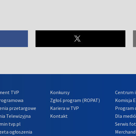
ment TVP
Konkursy
Centrum i
Programowa
Zgłoś program (ROPAT)
Komisja E
enia przetargowe
Kariera w TVP
Program d
ia Telewizyjna
Kontakt
Dla medi
min tvp.pl
Serwis fo
zeta ogłoszenia
Merchandi