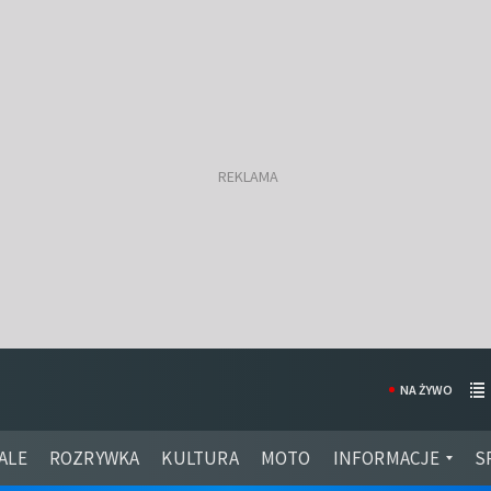
NA ŻYWO
ALE
ROZRYWKA
KULTURA
MOTO
INFORMACJE
S