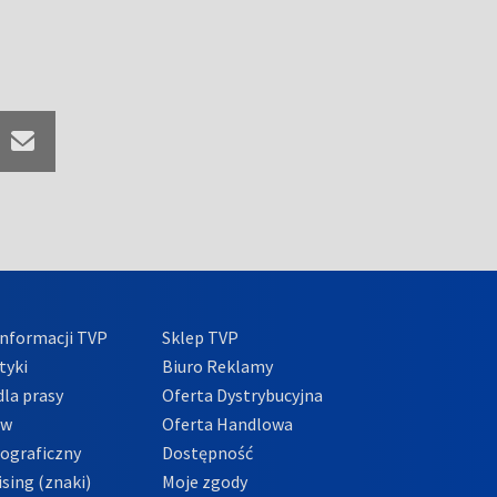
nformacji TVP
Sklep TVP
tyki
Biuro Reklamy
la prasy
Oferta Dystrybucyjna
ów
Oferta Handlowa
tograficzny
Dostępność
sing (znaki)
Moje zgody