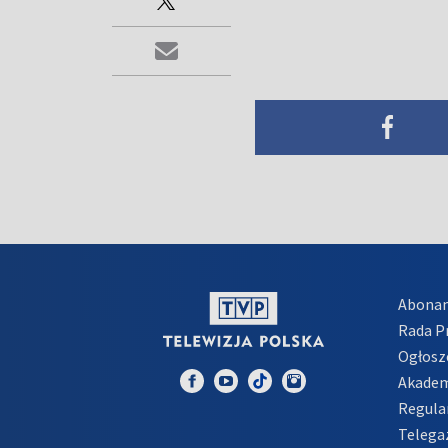
Abona
Rada 
Ogłosz
Akadem
Regula
Telega