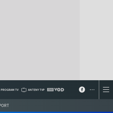
...
PROGRAM TV
ANTENY TVP
PORT