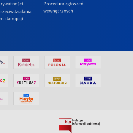
Prywatności
Procedura zgłoszeń
wewnętrznych
przeciwdziałania
m i korupcji