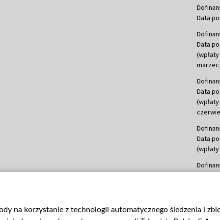
Dofinan
Data po
Dofinan
Data po
(wpłaty
marzec 
Dofinan
Data po
(wpłaty
czerwie
Dofinan
Data po
(wpłaty 
Dofinan
Data po
(wpłata
Dofinan
gody na korzystanie z technologii automatycznego śledzenia i zb
Data po