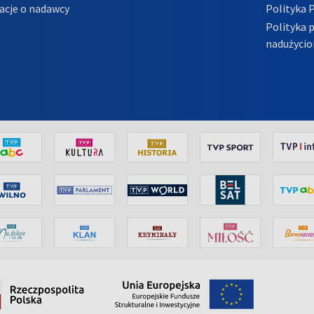
acje o nadawcy
Polityka 
Polityka 
nadużycio