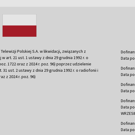
ewizji Polskiej S.A. w likwidacji, związanych z
Dofinan
j w art. 21 ust. 1 ustawy z dnia 29 grudnia 1992 r. o
Data po
r. poz. 1722 oraz z 2024 r. poz. 96) poprzez udzielenie
Dofinan
 31 ust. 2 ustawy z dnia 29 grudnia 1992 r. o radiofonii i
Data po
raz z 2024 r. poz. 96)
Dofinan
Data po
Dofinan
Data po
WRZESIE
Dofinan
Data po