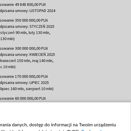
sowanie 49 848 800,00 PLN
dpisania umowy: LISTOPAD 2024
sowanie 350 000 000,00 PLN
dpisania umowy: STYCZEŃ 2025
 styczeń 90 mln, luty 130 mln,
130 mln)
sowanie 300 000 000,00 PLN
dpisania umowy: KWIECIEŃ 2025
 kwiecień 150 mln, maj 140 mln,
c 10 mln)
sowanie 170 000 000,00 PLN
dpisania umowy: LIPIEC 2025
lipiec 160 mln, sierpień 10 mln)
sowanie 60 000 000,00 PLN
dpisania umowy: SIERPIEŃ 2025
 wrzesień 60 mln)
sowanie 635 783 051,21 PLN
ierania danych, dostęp do informacji na Twoim urządzeniu
dpisania umowy: WRZESIEŃ 2025