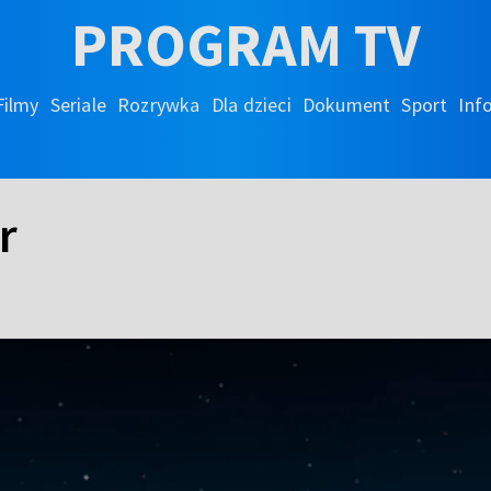
PROGRAM TV
Filmy
Seriale
Rozrywka
Dla dzieci
Dokument
Sport
Inf
r