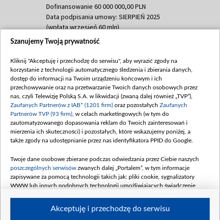
Dofinansowanie 60 000 000,00 PLN
Data podpisania umowy: SIERPIEŃ 2025
(wpłata wrzesień 60 mln)
Szanujemy Twoją prywatność
Dofinansowanie 635 783 051,21 PLN
Data podpisania umowy: WRZESIEŃ 2025
Kliknij "Akceptuję i przechodzę do serwisu", aby wyrazić zgody na
(wpłata wrzesień 100 mln, październik 350
korzystanie z technologii automatycznego śledzenia i zbierania danych,
mln, listopad 265 mln)
dostęp do informacji na Twoim urządzeniu końcowym i ich
przechowywanie oraz na przetwarzanie Twoich danych osobowych przez
Dofinansowanie 48 862 000,00 PLN
nas, czyli Telewizję Polską S.A. w likwidacji (zwaną dalej również „TVP”),
Data podpisania umowy: GRUDZIEŃ 2025
Zaufanych Partnerów z IAB* (1201 firm)
oraz pozostałych
Zaufanych
(wpłata grudzień 60,548 mln)
Partnerów TVP (93 firm)
, w celach marketingowych (w tym do
zautomatyzowanego dopasowania reklam do Twoich zainteresowań i
Dofinansowanie 900 000 000,00 PLN
mierzenia ich skuteczności) i pozostałych, które wskazujemy poniżej, a
Data podpisania umowy: LUTY 2026 (wpłata
także zgody na udostępnianie przez nas identyfikatora PPID do Google.
26 lutego 80 mln, 4 marca 370 mln,
8
kwiecień 180 mln, 7 maja 180 mln, 8
Twoje dane osobowe zbierane podczas odwiedzania przez Ciebie naszych
czerwca 90 mln)
poszczególnych serwisów
zwanych dalej „Portalem”, w tym informacje
zapisywane za pomocą technologii takich jak: pliki cookie, sygnalizatory
Dofinansowanie 250 000 000,00 PLN
WWW lub innych podobnych technologii umożliwiających świadczenie
Data podpisania umowy LIPIEC 2026 (wpłata
dopasowanych i bezpiecznych usług, personalizację treści oraz reklam,
udostępnianie funkcji mediów społecznościowych oraz analizowanie ruchu
4 sierpnia 250 mln
Akceptuję i przechodzę do serwisu
w Internecie.