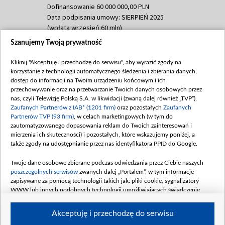
Dofinansowanie 60 000 000,00 PLN
Data podpisania umowy: SIERPIEŃ 2025
(wpłata wrzesień 60 mln)
Szanujemy Twoją prywatność
Dofinansowanie 635 783 051,21 PLN
Data podpisania umowy: WRZESIEŃ 2025
Kliknij "Akceptuję i przechodzę do serwisu", aby wyrazić zgody na
(wpłata wrzesień 100 mln, październik 350
korzystanie z technologii automatycznego śledzenia i zbierania danych,
mln, listopad 265 mln)
dostęp do informacji na Twoim urządzeniu końcowym i ich
przechowywanie oraz na przetwarzanie Twoich danych osobowych przez
Dofinansowanie 48 862 000,00 PLN
nas, czyli Telewizję Polską S.A. w likwidacji (zwaną dalej również „TVP”),
Data podpisania umowy: GRUDZIEŃ 2025
Zaufanych Partnerów z IAB* (1201 firm)
oraz pozostałych
Zaufanych
(wpłata grudzień 60,548 mln)
Partnerów TVP (93 firm)
, w celach marketingowych (w tym do
zautomatyzowanego dopasowania reklam do Twoich zainteresowań i
Dofinansowanie 900 000 000,00 PLN
mierzenia ich skuteczności) i pozostałych, które wskazujemy poniżej, a
Data podpisania umowy: LUTY 2026 (wpłata
także zgody na udostępnianie przez nas identyfikatora PPID do Google.
26 lutego 80 mln, 4 marca 370 mln,
8
kwiecień 180 mln, 7 maja 180 mln, 8
Twoje dane osobowe zbierane podczas odwiedzania przez Ciebie naszych
czerwca 90 mln)
poszczególnych serwisów
zwanych dalej „Portalem”, w tym informacje
zapisywane za pomocą technologii takich jak: pliki cookie, sygnalizatory
Dofinansowanie 250 000 000,00 PLN
WWW lub innych podobnych technologii umożliwiających świadczenie
Data podpisania umowy LIPIEC 2026 (wpłata
dopasowanych i bezpiecznych usług, personalizację treści oraz reklam,
udostępnianie funkcji mediów społecznościowych oraz analizowanie ruchu
4 sierpnia 250 mln
Akceptuję i przechodzę do serwisu
w Internecie.