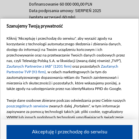
Dofinansowanie 60 000 000,00 PLN
Data podpisania umowy: SIERPIEŃ 2025
(wpłata wrzesień 60 mln)
Szanujemy Twoją prywatność
Dofinansowanie 635 783 051,21 PLN
Data podpisania umowy: WRZESIEŃ 2025
Kliknij "Akceptuję i przechodzę do serwisu", aby wyrazić zgody na
(wpłata wrzesień 100 mln, październik 350
korzystanie z technologii automatycznego śledzenia i zbierania danych,
mln, listopad 265 mln)
dostęp do informacji na Twoim urządzeniu końcowym i ich
przechowywanie oraz na przetwarzanie Twoich danych osobowych przez
Dofinansowanie 48 862 000,00 PLN
nas, czyli Telewizję Polską S.A. w likwidacji (zwaną dalej również „TVP”),
Data podpisania umowy: GRUDZIEŃ 2025
Zaufanych Partnerów z IAB* (1201 firm)
oraz pozostałych
Zaufanych
(wpłata grudzień 60,548 mln)
Partnerów TVP (93 firm)
, w celach marketingowych (w tym do
zautomatyzowanego dopasowania reklam do Twoich zainteresowań i
Dofinansowanie 900 000 000,00 PLN
mierzenia ich skuteczności) i pozostałych, które wskazujemy poniżej, a
Data podpisania umowy: LUTY 2026 (wpłata
także zgody na udostępnianie przez nas identyfikatora PPID do Google.
26 lutego 80 mln, 4 marca 370 mln,
8
kwiecień 180 mln, 7 maja 180 mln, 8
Twoje dane osobowe zbierane podczas odwiedzania przez Ciebie naszych
czerwca 90 mln)
poszczególnych serwisów
zwanych dalej „Portalem”, w tym informacje
zapisywane za pomocą technologii takich jak: pliki cookie, sygnalizatory
Dofinansowanie 250 000 000,00 PLN
WWW lub innych podobnych technologii umożliwiających świadczenie
Data podpisania umowy LIPIEC 2026 (wpłata
dopasowanych i bezpiecznych usług, personalizację treści oraz reklam,
udostępnianie funkcji mediów społecznościowych oraz analizowanie ruchu
4 sierpnia 250 mln
Akceptuję i przechodzę do serwisu
w Internecie.