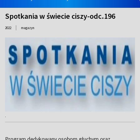
Spotkania w świecie ciszy-odc.196
|
2022
magazyn
.
Program dedykowany osobom głuchym oraz