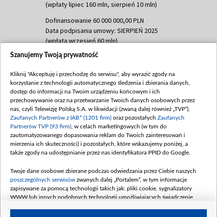
(wpłaty lipiec 160 mln, sierpień 10 mln)
Dofinansowanie 60 000 000,00 PLN
Data podpisania umowy: SIERPIEŃ 2025
(wpłata wrzesień 60 mln)
Szanujemy Twoją prywatność
Dofinansowanie 635 783 051,21 PLN
Data podpisania umowy: WRZESIEŃ 2025
Kliknij "Akceptuję i przechodzę do serwisu", aby wyrazić zgody na
(wpłata wrzesień 100 mln, październik 350
korzystanie z technologii automatycznego śledzenia i zbierania danych,
mln, listopad 265 mln)
dostęp do informacji na Twoim urządzeniu końcowym i ich
przechowywanie oraz na przetwarzanie Twoich danych osobowych przez
Dofinansowanie 48 862 000,00 PLN
nas, czyli Telewizję Polską S.A. w likwidacji (zwaną dalej również „TVP”),
Data podpisania umowy: GRUDZIEŃ 2025
Zaufanych Partnerów z IAB* (1201 firm)
oraz pozostałych
Zaufanych
(wpłata grudzień 60,548 mln)
Partnerów TVP (93 firm)
, w celach marketingowych (w tym do
zautomatyzowanego dopasowania reklam do Twoich zainteresowań i
Dofinansowanie 900 000 000,00 PLN
mierzenia ich skuteczności) i pozostałych, które wskazujemy poniżej, a
Data podpisania umowy: LUTY 2026 (wpłata
także zgody na udostępnianie przez nas identyfikatora PPID do Google.
26 lutego 80 mln, 4 marca 370 mln,
8
kwiecień 180 mln, 7 maja 180 mln, 8
Twoje dane osobowe zbierane podczas odwiedzania przez Ciebie naszych
czerwca 90 mln)
poszczególnych serwisów
zwanych dalej „Portalem”, w tym informacje
zapisywane za pomocą technologii takich jak: pliki cookie, sygnalizatory
Dofinansowanie 250 000 000,00 PLN
WWW lub innych podobnych technologii umożliwiających świadczenie
Data podpisania umowy LIPIEC 2026 (wpłata
dopasowanych i bezpiecznych usług, personalizację treści oraz reklam,
udostępnianie funkcji mediów społecznościowych oraz analizowanie ruchu
4 sierpnia 250 mln