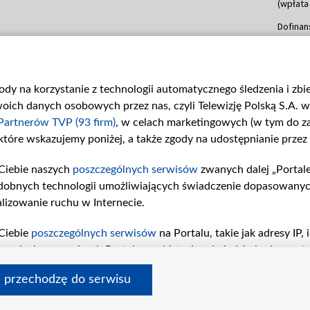
(wpłata
Dofinan
Data po
(wpłata
mln, lis
gody na korzystanie z technologii automatycznego śledzenia i zb
Dofinan
ch danych osobowych przez nas, czyli Telewizję Polską S.A. w 
Data po
(wpłata
Partnerów TVP (93 firm)
, w celach marketingowych (w tym do 
 które wskazujemy poniżej, a także zgody na udostępnianie przez
Dofinan
Data po
Ciebie naszych
poszczególnych serwisów
zwanych dalej „Portal
26 lute
dobnych technologii umożliwiających świadczenie dopasowanych i
kwiecie
czerwca
lizowanie ruchu w Internecie.
Dofinan
Ciebie
poszczególnych serwisów
na Portalu, takie jak adresy IP
Data po
iwaniach w serwisach Portalu czy historia odwiedzin będą prze
4 sierpn
tępujących celów i funkcji: przechowywania informacji na urząd
i przechodzę do serwisu
sonalizowanych reklam, tworzenia profilu spersonalizowanych t
a badań rynkowych w celu generowania opinii odbiorców, oprac
© 2026 Telewizja Polska S. A. w likwidacji