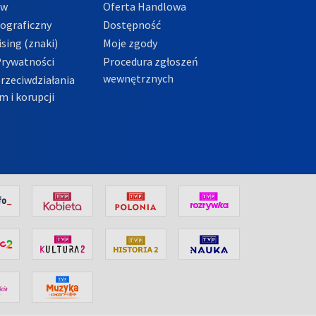
ów
Oferta Handlowa
tograficzny
Dostępność
sing (znaki)
Moje zgody
Prywatności
Procedura zgłoszeń
wewnętrznych
przeciwdziałania
m i korupcji