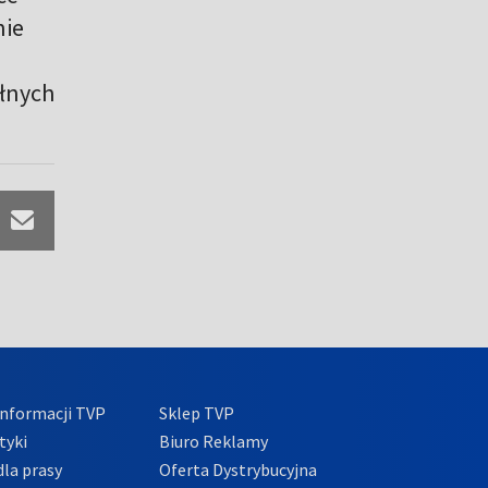
nie
ełnych
nformacji TVP
Sklep TVP
tyki
Biuro Reklamy
la prasy
Oferta Dystrybucyjna