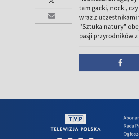
tam gacki, nocki, cz
wraz z uczestnikami 
"Sztuka natury" obe
pasji przyrodników z P
Abona
Rada 
Ogłosz