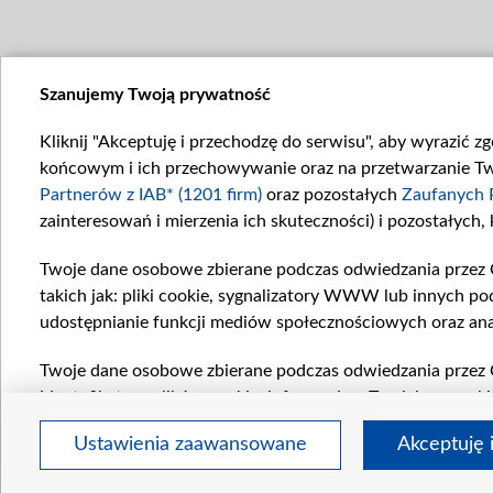
Szanujemy Twoją prywatność
Kliknij "Akceptuję i przechodzę do serwisu", aby wyrazić z
końcowym i ich przechowywanie oraz na przetwarzanie Twoi
Partnerów z IAB* (1201 firm)
oraz pozostałych
Zaufanych 
zainteresowań i mierzenia ich skuteczności) i pozostałych,
Twoje dane osobowe zbierane podczas odwiedzania przez 
takich jak: pliki cookie, sygnalizatory WWW lub innych po
udostępnianie funkcji mediów społecznościowych oraz ana
Twoje dane osobowe zbierane podczas odwiedzania przez 
identyfikatory plików cookie, informacje o Twoich wyszuk
pozostałych
Zaufanych Partnerów TVP
dla realizacji nas
Ustawienia zaawansowane
Akceptuję 
wyboru spersonalizowanych reklam, tworzenia profilu sper
wydajności reklam, pomiaru wydajności treści, stosowani