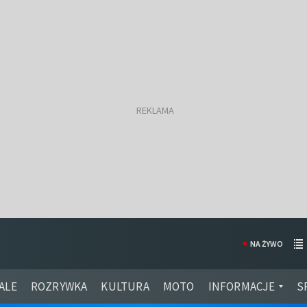
NA ŻYWO
ALE
ROZRYWKA
KULTURA
MOTO
INFORMACJE
S