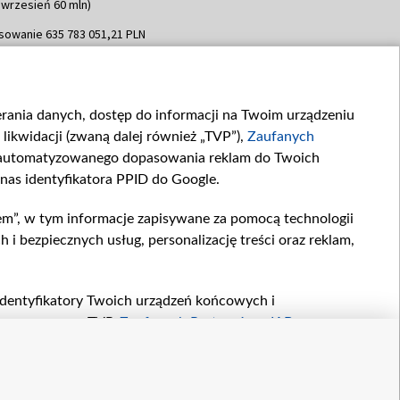
 wrzesień 60 mln)
sowanie 635 783 051,21 PLN
dpisania umowy: WRZESIEŃ 2025
 wrzesień 100 mln, październik 350
topad 265 mln)
ierania danych, dostęp do informacji na Twoim urządzeniu
sowanie 48 862 000,00 PLN
likwidacji (zwaną dalej również „TVP”),
Zaufanych
dpisania umowy: GRUDZIEŃ 2025
 grudzień 60,548 mln)
zautomatyzowanego dopasowania reklam do Twoich
 nas identyfikatora PPID do Google.
sowanie 900 000 000,00 PLN
dpisania umowy: LUTY 2026 (wpłata
em”, w tym informacje zapisywane za pomocą technologii
go 80 mln, 4 marca 370 mln,
8
 bezpiecznych usług, personalizację treści oraz reklam,
ń 180 mln, 7 maja 180 mln, 8
 90 mln)
sowanie 250 000 000,00 PLN
, identyfikatory Twoich urządzeń końcowych i
dpisania umowy LIPIEC 2026 (wpłata
twarzane przez TVP,
Zaufanych Partnerów z IAB
oraz
ia 250 mln
zeniu lub dostęp do nich, wyboru podstawowych reklam,
reści, wyboru spersonalizowanych treści, pomiaru
owywania i ulepszania produktów, zapewnienia