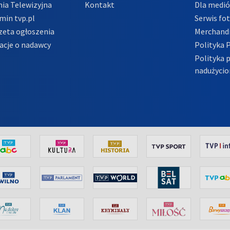
ia Telewizyjna
Kontakt
Dla medi
min tvp.pl
Serwis fo
zeta ogłoszenia
Merchandi
acje o nadawcy
Polityka 
Polityka 
nadużycio