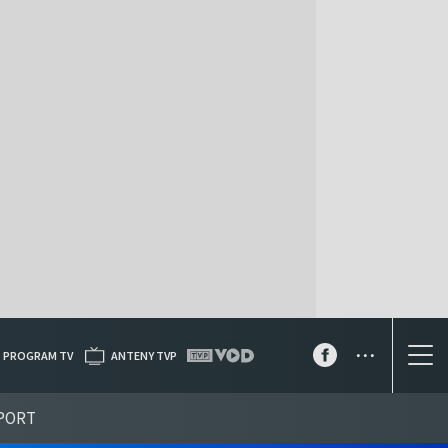
...
PROGRAM TV
ANTENY TVP
PORT