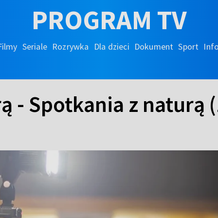
PROGRAM TV
Filmy
Seriale
Rozrywka
Dla dzieci
Dokument
Sport
Inf
ą - Spotkania z naturą (