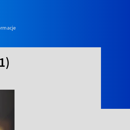
ormacje
1)