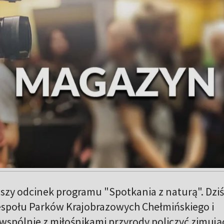
szy odcinek programu "Spotkania z naturą". Dziś
espołu Parków Krajobrazowych Chełmińskiego i
wspólnie z miłośnikami przyrody policzyć zimują