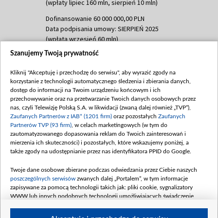
(wpłaty lipiec 160 mln, sierpień 10 mln)
Dofinansowanie 60 000 000,00 PLN
Data podpisania umowy: SIERPIEŃ 2025
(wpłata wrzesień 60 mln)
Szanujemy Twoją prywatność
Dofinansowanie 635 783 051,21 PLN
Data podpisania umowy: WRZESIEŃ 2025
Kliknij "Akceptuję i przechodzę do serwisu", aby wyrazić zgody na
(wpłata wrzesień 100 mln, październik 350
korzystanie z technologii automatycznego śledzenia i zbierania danych,
mln, listopad 265 mln)
dostęp do informacji na Twoim urządzeniu końcowym i ich
przechowywanie oraz na przetwarzanie Twoich danych osobowych przez
Dofinansowanie 48 862 000,00 PLN
nas, czyli Telewizję Polską S.A. w likwidacji (zwaną dalej również „TVP”),
Data podpisania umowy: GRUDZIEŃ 2025
Zaufanych Partnerów z IAB* (1201 firm)
oraz pozostałych
Zaufanych
(wpłata grudzień 60,548 mln)
Partnerów TVP (93 firm)
, w celach marketingowych (w tym do
zautomatyzowanego dopasowania reklam do Twoich zainteresowań i
Dofinansowanie 900 000 000,00 PLN
mierzenia ich skuteczności) i pozostałych, które wskazujemy poniżej, a
Data podpisania umowy: LUTY 2026 (wpłata
także zgody na udostępnianie przez nas identyfikatora PPID do Google.
26 lutego 80 mln, 4 marca 370 mln,
8
kwiecień 180 mln, 7 maja 180 mln, 8
Twoje dane osobowe zbierane podczas odwiedzania przez Ciebie naszych
czerwca 90 mln)
poszczególnych serwisów
zwanych dalej „Portalem”, w tym informacje
zapisywane za pomocą technologii takich jak: pliki cookie, sygnalizatory
Dofinansowanie 250 000 000,00 PLN
WWW lub innych podobnych technologii umożliwiających świadczenie
Data podpisania umowy LIPIEC 2026 (wpłata
dopasowanych i bezpiecznych usług, personalizację treści oraz reklam,
udostępnianie funkcji mediów społecznościowych oraz analizowanie ruchu
4 sierpnia 250 mln