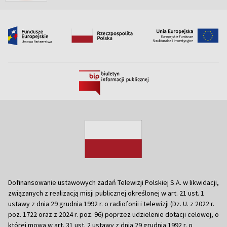
Dofinansowanie ustawowych zadań Telewizji Polskiej S.A. w likwidacji,
związanych z realizacją misji publicznej określonej w art. 21 ust. 1
ustawy z dnia 29 grudnia 1992 r. o radiofonii i telewizji (Dz. U. z 2022 r.
poz. 1722 oraz z 2024 r. poz. 96) poprzez udzielenie dotacji celowej, o
której mowa w art. 31 ust. 2 ustawy z dnia 29 grudnia 1992 r. o