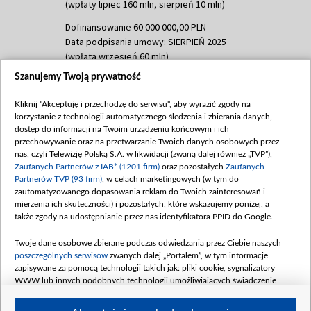
(wpłaty lipiec 160 mln, sierpień 10 mln)
Dofinansowanie 60 000 000,00 PLN
Data podpisania umowy: SIERPIEŃ 2025
(wpłata wrzesień 60 mln)
Szanujemy Twoją prywatność
Dofinansowanie 635 783 051,21 PLN
Data podpisania umowy: WRZESIEŃ 2025
Kliknij "Akceptuję i przechodzę do serwisu", aby wyrazić zgody na
(wpłata wrzesień 100 mln, październik 350
korzystanie z technologii automatycznego śledzenia i zbierania danych,
mln, listopad 265 mln)
dostęp do informacji na Twoim urządzeniu końcowym i ich
przechowywanie oraz na przetwarzanie Twoich danych osobowych przez
Dofinansowanie 48 862 000,00 PLN
nas, czyli Telewizję Polską S.A. w likwidacji (zwaną dalej również „TVP”),
Data podpisania umowy: GRUDZIEŃ 2025
Zaufanych Partnerów z IAB* (1201 firm)
oraz pozostałych
Zaufanych
(wpłata grudzień 60,548 mln)
Partnerów TVP (93 firm)
, w celach marketingowych (w tym do
zautomatyzowanego dopasowania reklam do Twoich zainteresowań i
Dofinansowanie 900 000 000,00 PLN
mierzenia ich skuteczności) i pozostałych, które wskazujemy poniżej, a
Data podpisania umowy: LUTY 2026 (wpłata
także zgody na udostępnianie przez nas identyfikatora PPID do Google.
26 lutego 80 mln, 4 marca 370 mln,
8
kwiecień 180 mln, 7 maja 180 mln, 8
Twoje dane osobowe zbierane podczas odwiedzania przez Ciebie naszych
czerwca 90 mln)
poszczególnych serwisów
zwanych dalej „Portalem”, w tym informacje
zapisywane za pomocą technologii takich jak: pliki cookie, sygnalizatory
Dofinansowanie 250 000 000,00 PLN
WWW lub innych podobnych technologii umożliwiających świadczenie
Data podpisania umowy LIPIEC 2026 (wpłata
dopasowanych i bezpiecznych usług, personalizację treści oraz reklam,
udostępnianie funkcji mediów społecznościowych oraz analizowanie ruchu
4 sierpnia 250 mln