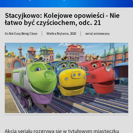
Stacyjkowo: Kolejowe opowieści - Nie
łatwo być czyściochem, odc. 21
|
|
Its Not Easy Being Clean
Wielka Brytania,
2020
serial animowany
Akcja serialu rozgrywa się w tytułowym miasteczku