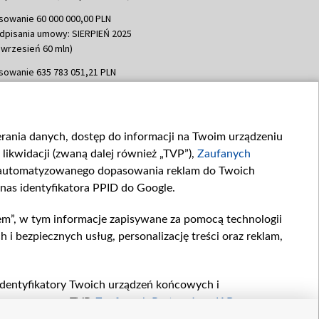
sowanie 60 000 000,00 PLN
dpisania umowy: SIERPIEŃ 2025
 wrzesień 60 mln)
sowanie 635 783 051,21 PLN
dpisania umowy: WRZESIEŃ 2025
 wrzesień 100 mln, październik 350
topad 265 mln)
ierania danych, dostęp do informacji na Twoim urządzeniu
sowanie 48 862 000,00 PLN
likwidacji (zwaną dalej również „TVP”),
Zaufanych
dpisania umowy: GRUDZIEŃ 2025
 grudzień 60,548 mln)
zautomatyzowanego dopasowania reklam do Twoich
 nas identyfikatora PPID do Google.
sowanie 900 000 000,00 PLN
dpisania umowy: LUTY 2026 (wpłata
em”, w tym informacje zapisywane za pomocą technologii
go 80 mln, 4 marca 370 mln,
8
 bezpiecznych usług, personalizację treści oraz reklam,
ń 180 mln, 7 maja 180 mln, 8
 90 mln)
sowanie 250 000 000,00 PLN
, identyfikatory Twoich urządzeń końcowych i
dpisania umowy LIPIEC 2026 (wpłata
twarzane przez TVP,
Zaufanych Partnerów z IAB
oraz
ia 250 mln