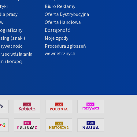
tyki
Biuro Reklamy
la prasy
Oferta Dystrybucyjna
ów
Oferta Handlowa
tograficzny
Dostępność
sing (znaki)
Moje zgody
Prywatności
Procedura zgłoszeń
wewnętrznych
przeciwdziałania
m i korupcji