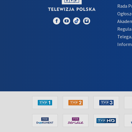
Rada 
Ogłosz
Akadem
Regula
Telega
Inform