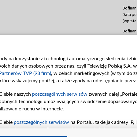
Dofinan
Data po
(wpłata
Dofinan
Data po
(wpłata
mln, lis
gody na korzystanie z technologii automatycznego śledzenia i zb
Dofinan
ch danych osobowych przez nas, czyli Telewizję Polską S.A. w 
Data po
(wpłata
Partnerów TVP (93 firm)
, w celach marketingowych (w tym do 
 które wskazujemy poniżej, a także zgody na udostępnianie przez
Dofinan
Data po
Ciebie naszych
poszczególnych serwisów
zwanych dalej „Portal
26 lute
dobnych technologii umożliwiających świadczenie dopasowanych i
kwiecie
czerwca
lizowanie ruchu w Internecie.
Dofinan
Ciebie
poszczególnych serwisów
na Portalu, takie jak adresy IP
Data po
iwaniach w serwisach Portalu czy historia odwiedzin będą prze
4 sierpn