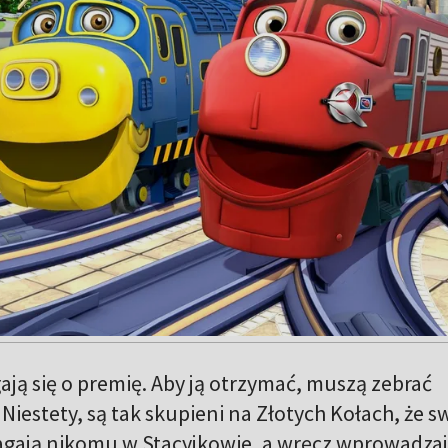
ają się o premię. Aby ją otrzymać, muszą zebrać
 Niestety, są tak skupieni na Złotych Kołach, że s
agają nikomu w Stacyjkowie, a wręcz wprowadza