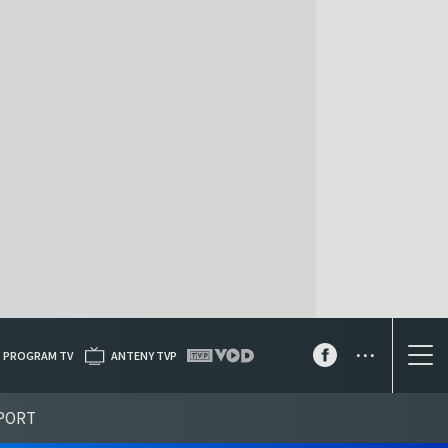
...
PROGRAM TV
ANTENY TVP
PORT