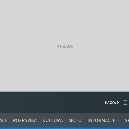
NA ŻYWO
ALE
ROZRYWKA
KULTURA
MOTO
INFORMACJE
S