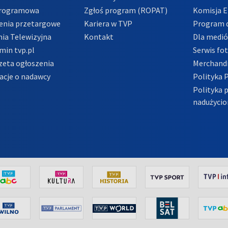
Programowa
Zgłoś program (ROPAT)
Komisja E
enia przetargowe
Kariera w TVP
Program d
ia Telewizyjna
Kontakt
Dla medi
min tvp.pl
Serwis fo
zeta ogłoszenia
Merchandi
acje o nadawcy
Polityka 
Polityka 
nadużycio