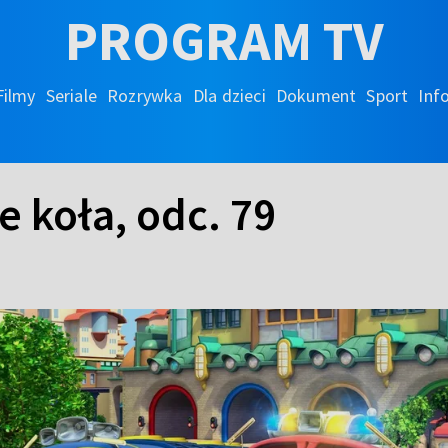
PROGRAM TV
Filmy
Seriale
Rozrywka
Dla dzieci
Dokument
Sport
Inf
e koła, odc. 79