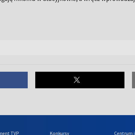
ment TVP
Konkursy
Centrum i