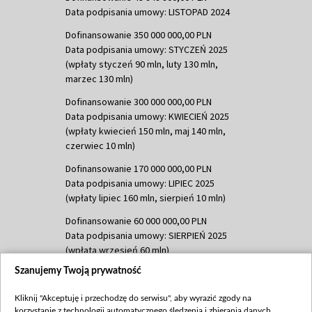
Data podpisania umowy: LISTOPAD 2024
Dofinansowanie 350 000 000,00 PLN
Data podpisania umowy: STYCZEŃ 2025
(wpłaty styczeń 90 mln, luty 130 mln,
marzec 130 mln)
Dofinansowanie 300 000 000,00 PLN
Data podpisania umowy: KWIECIEŃ 2025
(wpłaty kwiecień 150 mln, maj 140 mln,
czerwiec 10 mln)
Dofinansowanie 170 000 000,00 PLN
Data podpisania umowy: LIPIEC 2025
(wpłaty lipiec 160 mln, sierpień 10 mln)
Dofinansowanie 60 000 000,00 PLN
Data podpisania umowy: SIERPIEŃ 2025
(wpłata wrzesień 60 mln)
Szanujemy Twoją prywatność
Dofinansowanie 635 783 051,21 PLN
Data podpisania umowy: WRZESIEŃ 2025
Kliknij "Akceptuję i przechodzę do serwisu", aby wyrazić zgody na
(wpłata wrzesień 100 mln, październik 350
korzystanie z technologii automatycznego śledzenia i zbierania danych,